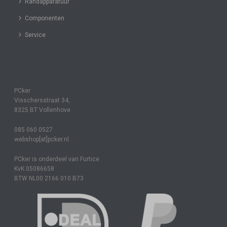
Randapparatuur
Componenten
Service
PCker
Visschersstraat 34,
8325 BT Vollenhove
085 060 0527
webshop[at]pcker.nl
PCker is onderdeel van Furtice
KvK 05086658
BTW NL00 2166 010 B73