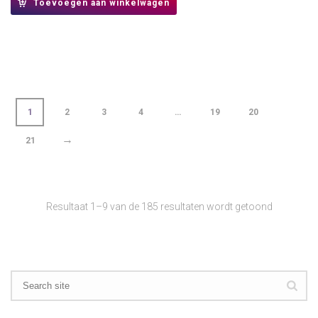
Toevoegen aan winkelwagen
1
2
3
4
…
19
20
→
21
Resultaat 1–9 van de 185 resultaten wordt getoond