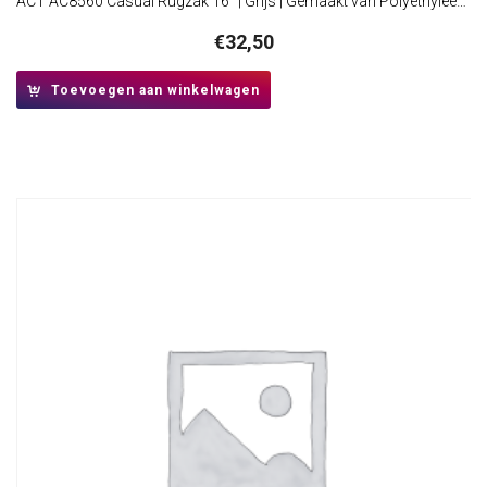
ACT AC8560 Casual Rugzak 16″ | Grijs | Gemaakt van Polyethyleentereftalaat (PET)
€
32,50
Toevoegen aan winkelwagen