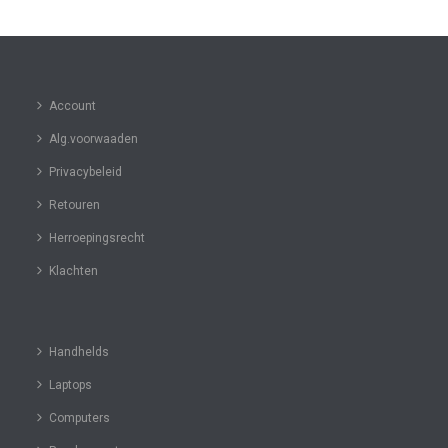
Account
Alg.voorwaaden
Privacybeleid
Retouren
Herroepingsrecht
Klachten
Handhelds
Laptops
Computers