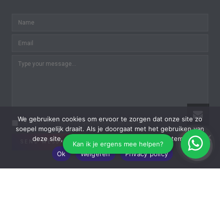
We gebruiken cookies om ervoor te zorgen dat onze site zo
Ik sta PCker toe deze gegevens te verzamelen.
soepel mogelijk draait. Als je doorgaat met het gebruiken van
0
0
deze site, gaan we er vanuit dat je ermee instemt.
SEND MESSAGE
Ok
Weigeren
Privacy policy
Copyright © All Rights Reserved | Powered by
On-Lijn
in
samenwerking met
Reclamestudio Furtice