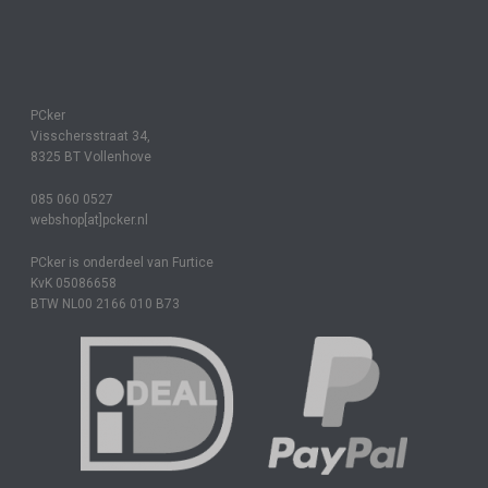
PCker
Visschersstraat 34,
8325 BT Vollenhove
085 060 0527
webshop[at]pcker.nl
PCker is onderdeel van Furtice
KvK 05086658
BTW NL00 2166 010 B73