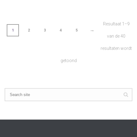
Resultaat 1–9
→
1
2
3
4
5
van de 40
resultaten wordt
getoond