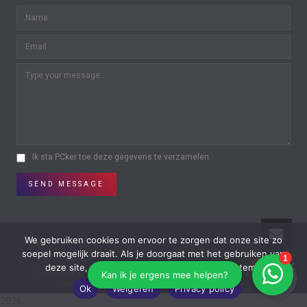
Ik sta PCker toe deze gegevens te verzamelen.
SEND MESSAGE
We gebruiken cookies om ervoor te zorgen dat onze site zo
soepel mogelijk draait. Als je doorgaat met het gebruiken van
0
0
deze site, gaan we er vanuit dat je ermee instemt.
Copyright © All Rights Reserved | Powered by
On-Lijn
in
samenwerking met
Reclamestudio Furtice
Ok
Weigeren
Privacy policy
2026