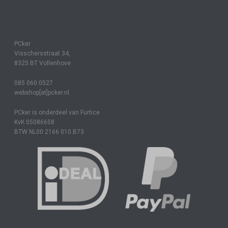
PCker
Visschersstraat 34,
8325 BT Vollenhove
085 060 0527
webshop[at]pcker.nl
PCker is onderdeel van Furtice
KvK 05086658
BTW NL00 2166 010 B73