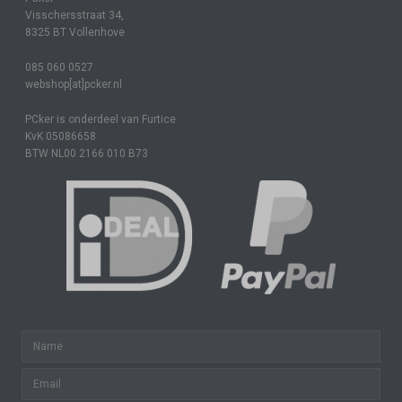
Visschersstraat 34,
8325 BT Vollenhove
085 060 0527
webshop[at]pcker.nl
PCker is onderdeel van Furtice
KvK 05086658
BTW NL00 2166 010 B73