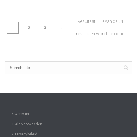
Resultaat 1–9 van de 24
→
1
2
3
resultaten wordt getoond
Account
Alg.voorwaaden
Privacybeleid