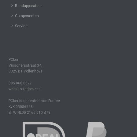
Randapparatuur
Componenten
Service
PCker
Visschersstraat 34,
8325 BT Vollenhove
085 060 0527
webshop[at]pcker.nl
PCker is onderdeel van Furtice
KvK 05086658
BTW NL00 2166 010 B73