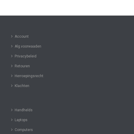
Account
Alg.voorwaaden
Privacybeleid
Retouren
Herroepingsrecht
Klachten
Handhelds
Laptops
Computers