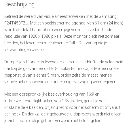
Beschrijving
Betreed de wereld van visuele meesterwerken met de Samsung
F24T450FZU. Met een beeldschermdiagonaal van 61 cm (24 inch)
wordt elk detail haarscherp weergegeven in een verbluffende
resolutie van 1920 x 1080 pixels. Deze monitor biedt niet zomaar
beelden; het levert een meeslepende Full HD-ervaring die je
verwachtingen overtreft.
Dompel jezelf onder in levendige kleuren en verbluffende helderheid
dankzij de geavanceerde LED-display technologie. Met een snelle
responstijd van slechts 5 ms worden zelfs de meest intense
visuele acties vloeiend en zonder enige vervaging weergegeven.
Met een oorspronkelijke beeldverhouding van 16:9 en
indrukwekkende kijkhoeken van 178 graden, geniet je van
kristalheldere beelden, of je nu recht voor het scherm zit of vanuit
een hoek. En dankzij de ingebouwde luidsprekers wordt niet alleen
je zicht, maar ook je gehoor verwend met helder geluid.