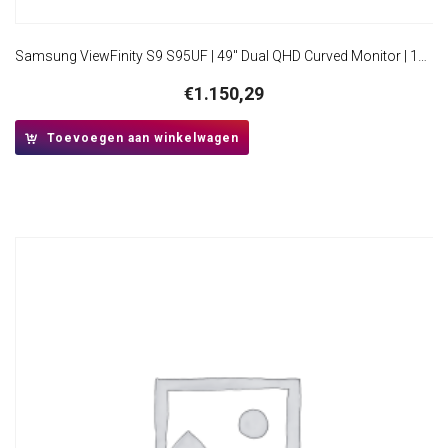
Samsung ViewFinity S9 S95UF | 49″ Dual QHD Curved Monitor | 120Hz | USB-C Dock | 90W Power Delivery | Ethernet | KVM Switch
€
1.150,29
Toevoegen aan winkelwagen