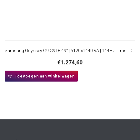
Samsung Odyssey G9 G91F 49″ | 5120×1440 VA | 144Hz | 1ms | Curved UltraWide Gaming Monitor | Zwart
€
1.274,60
Toevoegen aan winkelwagen