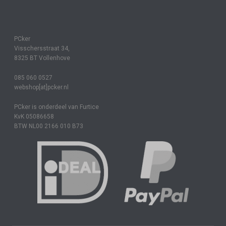
PCker
Visschersstraat 34,
8325 BT Vollenhove
085 060 0527
webshop[at]pcker.nl
PCker is onderdeel van Furtice
KvK 05086658
BTW NL00 2166 010 B73