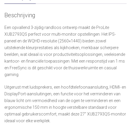
Beschrijving
Een opvallend 3-zijdig randloos ontwerp maakt de ProLite
XUB2793QS perfect voor multi-monitor opstellingen. Het IPS-
paneel en de WQHD-resolutie (2560×1440) bieden zowel
uitstekende kleurprestaties als kijkhoeken, merkbaar scherpere
beelden, wat ideaal is voor productiviteitsoplossingen, veeleisende
kantoor- en financiële toepassingen. Met een responstijd van 1 ms
en FreeSync is dit geschikt voor de thuiswerkruimte en casual
gaming.
Uitgerust met luidsprekers, een hoofdtelefoonaansluiting, HDMI- en
DisplayPort-aansluitingen, een functie voor het verminderen van
blauw licht om vermoeidheid van de ogen te verminderen en een
ergonomische 150 mm in hoogte verstelbare standaard voor
optimaal gebruikerscomfort, maakt deze 27” XUB2793QS-monitor
ideaal voor elke werkplek.