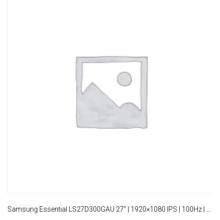
Samsung Essential LS27D300GAU 27” | 1920×1080 IPS | 100Hz | 5ms | Monitor