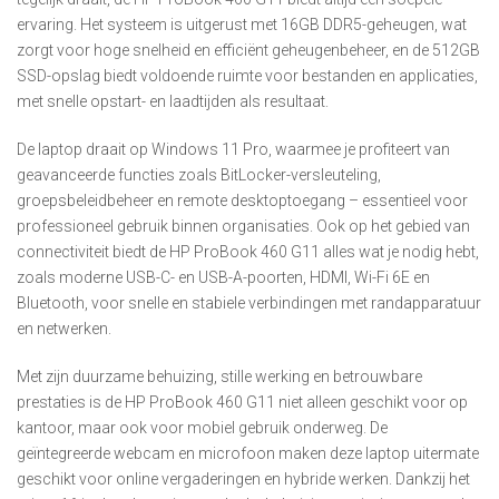
ervaring. Het systeem is uitgerust met 16GB DDR5-geheugen, wat
zorgt voor hoge snelheid en efficiënt geheugenbeheer, en de 512GB
SSD-opslag biedt voldoende ruimte voor bestanden en applicaties,
met snelle opstart- en laadtijden als resultaat.
De laptop draait op Windows 11 Pro, waarmee je profiteert van
geavanceerde functies zoals BitLocker-versleuteling,
groepsbeleidbeheer en remote desktoptoegang – essentieel voor
professioneel gebruik binnen organisaties. Ook op het gebied van
connectiviteit biedt de HP ProBook 460 G11 alles wat je nodig hebt,
zoals moderne USB-C- en USB-A-poorten, HDMI, Wi-Fi 6E en
Bluetooth, voor snelle en stabiele verbindingen met randapparatuur
en netwerken.
Met zijn duurzame behuizing, stille werking en betrouwbare
prestaties is de HP ProBook 460 G11 niet alleen geschikt voor op
kantoor, maar ook voor mobiel gebruik onderweg. De
geïntegreerde webcam en microfoon maken deze laptop uitermate
geschikt voor online vergaderingen en hybride werken. Dankzij het