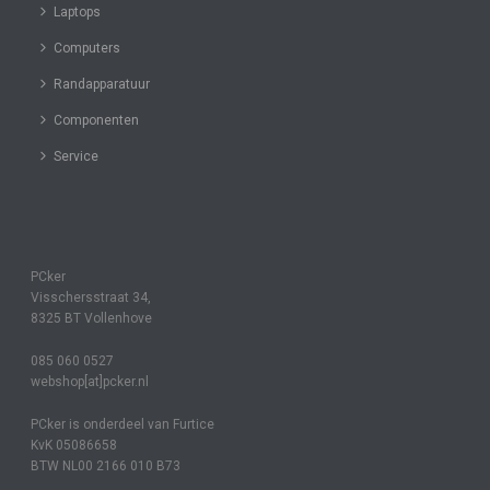
Laptops
Computers
Randapparatuur
Componenten
Service
PCker
Visschersstraat 34,
8325 BT Vollenhove
085 060 0527
webshop[at]pcker.nl
PCker is onderdeel van Furtice
KvK 05086658
BTW NL00 2166 010 B73