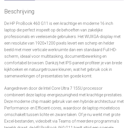
Beschrijving
De HP ProBook 460 G11 is een krachtige en moderne 16 inch
laptop die perfect inspeelt op de behoeften van zakelijke
professionals en veeleisende gebruikers. Het WUXGA-display met
een resolutie van 1920×1200 pixels levert een scherp en helder
beeld met meer verticale werkruimte dan een standaard Full HD-
scherm, ideaal voor multitasking, documentbewerking en
comfortabel browsen. Dankzij het IPS-paneel profiteer je van brede
kijkhoeken en natuurgetrouwe kleuren, wat het gebruik ook in
samenwerkingen of presentaties ten goede komt.
Aangedreven door de Intel Core Ultra 7 155U processor
combineert deze laptop energiezuinigheid met krachtige prestaties.
Deze moderne chip maakt gebruik van een hybride architectuur met
Performance- en Efficient-cores, waardoor de laptop moeiteloos
omschakelt tussen lichte en zware taken. Of je nu werkt met grote
Excel-bestanden, videobelt via Teams of meerdere programma’s
tegelijk draait, de HP ProBook 460 G11 biedt altijd een soepele