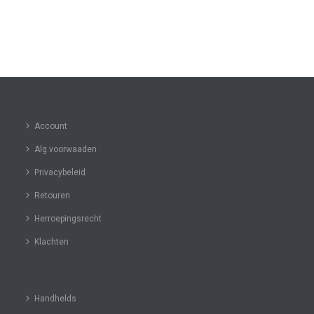
Account
Alg.voorwaaden
Privacybeleid
Retouren
Herroepingsrecht
Klachten
Handhelds