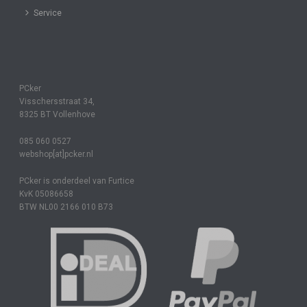
Service
PCker
Visschersstraat 34,
8325 BT Vollenhove
085 060 0527
webshop[at]pcker.nl
PCker is onderdeel van Furtice
KvK 05086658
BTW NL00 2166 010 B73