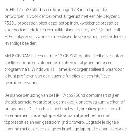
De HP 17-cp2750nd is een krachtige 17,3-inch laptop die
ontworpen is voor de toekomst. Uitgerust met een AMD Ryzen 5
7520U-processor, biedt deze laptop indrukwekkende prestaties
voor veeleisende taken en multitasking. Het royale 17,3-inch Full
HD-display zorgt voor een meeslepende kijkervaring met heldere en
levendige beelden.
Met 8 GB RAM en een ruime 512 GB SSD-opslag biedt deze laptop
snelle respons en voldoende ruimte voor al je bestanden en
programma’s. Windows 11 Home is voorgeïnstalleerd, waardoor
je kunt profiteren van de nieuwste functies en een intuïtieve
gebruikerservaring.
De slanke behuizing van de HP 17-cp2750nd combineert stijl en
draagbaarheid, waardoor je gemakkelijk onderweg kunt werken of
ontspannen. Of je nu bezig bent met werk, creatieve projecten of
entertainment, deze laptop voldoet aan al je behoeften met
topprestaties en een gestroomlijnd ontwerp. Upgrade je digitale
ervaring met deze veelzijdige en krachtige laptop die klaar is voor de