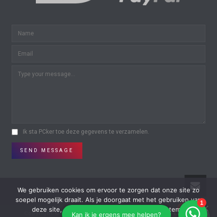
Ik sta PCker toe deze gegevens te verzamelen.
SEND MESSAGE
We gebruiken cookies om ervoor te zorgen dat onze site zo
soepel mogelijk draait. Als je doorgaat met het gebruiken van
0
0
deze site, gaan we er vanuit dat je ermee instemt.
Copyright © All Rights Reserved | Powered by
On-Lijn
in