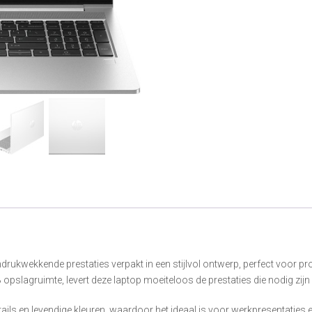
kwekkende prestaties verpakt in een stijlvol ontwerp, perfect voor prof
lagruimte, levert deze laptop moeiteloos de prestaties die nodig zijn 
ails en levendige kleuren, waardoor het ideaal is voor werkpresentaties