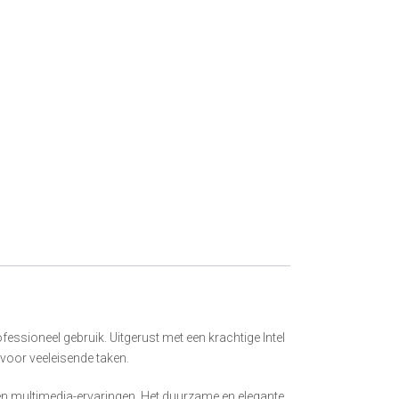
essioneel gebruik. Uitgerust met een krachtige Intel
voor veeleisende taken.
 en multimedia-ervaringen. Het duurzame en elegante