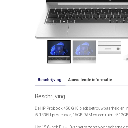
Beschrijving
Aanvullende informatie
Beschrijving
De HP Probook 450 G10 biedt betrouwbaarheid en indru
i5-1335U-processor, 16GB RAM en een ruime 512GB ops
Het 15.6-inch Full-HD-scherm zorgt voor scherpe det