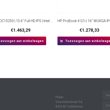
Dell 15 DC15250 | 15.6” Full HD IPS | Intel Core 3 100U | 8GB RAM | 512GB SSD | W11 Home
€
1.463,29
€
1.278,33
oevoegen aan winkelwagen
Toevoegen aan winkelwag
PCker
Visschersstraat 34,
8325 BT Vollenhove