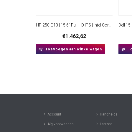
HP 250 G10 | 15.6″ Full HD IPS | Intel Core i5-1334U | 16GB RAM | 512GB SSD | Windows 11 Professional
€
1.462,62
Toevoegen aan winkelwagen
T
Account
Handhelds
Alg.voorwaaden
Laptops