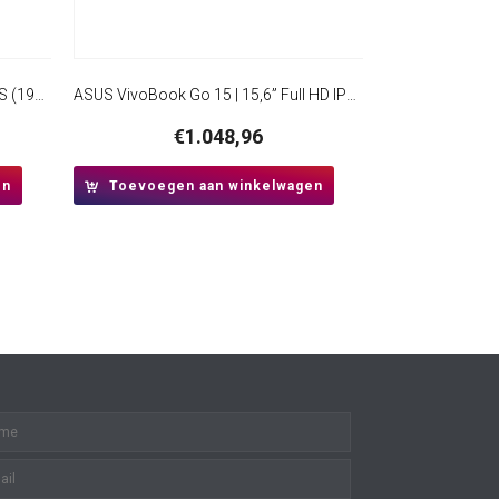
HP ProBook 4 G1i | 16” WUXGA IPS (1920×1200) | Intel Core Ultra 5 225U | 16GB DDR5 | 512GB SSD | W11 Professional
ASUS VivoBook Go 15 | 15,6” Full HD IPS | AMD Ryzen 3 7320U | 8GB DDR5 | 512GB SSD | W11 Pro | Mixed Black
€
1.048,96
en
Toevoegen aan winkelwagen