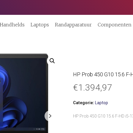
Handhelds
Laptops
Randapparatuur
Componenten
HP Prob 450 G10 15.6 F
€
1.394,97
Categorie:
Laptop
HP Prob 450 G10 15.6 F-HD i5