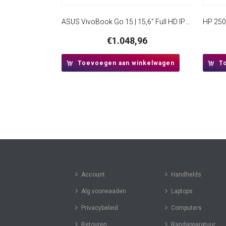
ASUS VivoBook Go 15 | 15,6” Full HD IPS | AMD Ryzen 3 7320U | 8GB DDR5 | 512GB SSD | W11 Pro | Mixed Black
€
1.048,96
Toevoegen aan winkelwagen
T
Account
Handhelds
Alg.voorwaaden
Laptops
Privacybeleid
Computers
Retouren
Randapparatuur