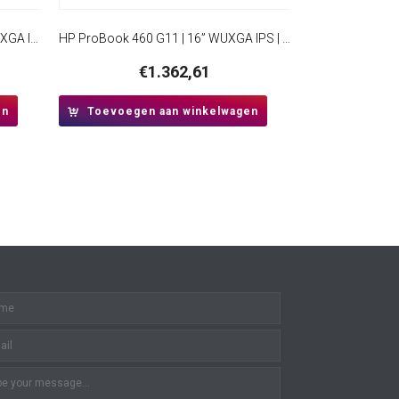
Lenovo ThinkBook 14 G8 | 14″ WUXGA IPS | Intel Core Ultra 7 255H | 16GB DDR5 RAM | 512GB SSD | Windows 11 Professional
HP ProBook 460 G11 | 16” WUXGA IPS | Intel Core Ultra 5 125U | 16GB DDR5 | 512GB SSD | W11 Pro | Inclusief Tas
€
1.362,61
en
Toevoegen aan winkelwagen