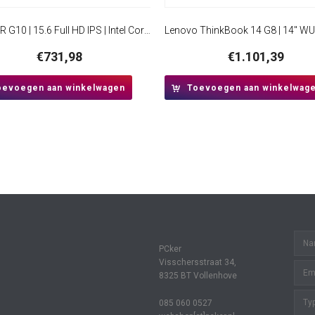
HP 250R G10 | 15.6 Full HD IPS | Intel Core 5 120U | 16GB RAM | 512GB SSD | W11 Pro
€
731,98
€
1.101,39
oevoegen aan winkelwagen
Toevoegen aan winkelwag
PCker
Visschersstraat 34,
8325 BT Vollenhove
085 060 0527