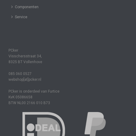
Componenten
Service
PCker
Visschersstraat 34,
8325 BT Vollenhove
085 060 0527
webshop[at]pcker.nl
PCker is onderdeel van Furtice
KvK 05086658
BTW NL00 2166 010 B73