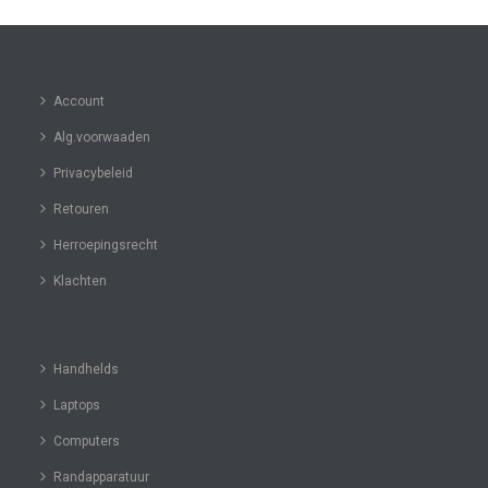
Account
Alg.voorwaaden
Privacybeleid
Retouren
Herroepingsrecht
Klachten
Handhelds
Laptops
Computers
Randapparatuur