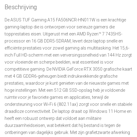
Beschrijving
De ASUS TUF Gaming A15 FA506NCR-HN011W is een krachtige
gaming-laptop die is ontworpen voor serieuze gamers die
topprestaties eisen. Uitgerust met een AMD Ryzen™ 7 7435HS-
processor en 16 GB DDR5-SDRAM, levert deze laptop snelle en
efficiënte prestaties voor zowel gaming als multitasking. Het 15,6-
inch Full HD-scherm met een verversingssnelheid van 144 Hz zorgt
voor vloeiende en scherpe beelden, wat essentieel is voor
competitieve gaming. De NVIDIA GeForce RTX 3050 grafische kaart
met 4 GB GDDR6-geheugen biedt indrukwekkende grafische
prestaties, waardoor je kunt genieten van de nieuwste games met
hoge instellingen. Met een 512 GB SSD-opslag heb je voldoende
ruimte voor je favoriete games en applicaties, terwijl de
ondersteuning voor Wi-Fi 6 (802.11ax) zorgt voor snelle en stabiele
draadloze connectiviteit. De laptop draait op Windows 11 Home en
heeft een robuust ontwerp dat voldoet aan militaire
duurzaamheidseisen, wat betekent dat hij bestand is tegen de
ontberingen van dagelijks gebruik. Met zijn grafietzwarte afwerking