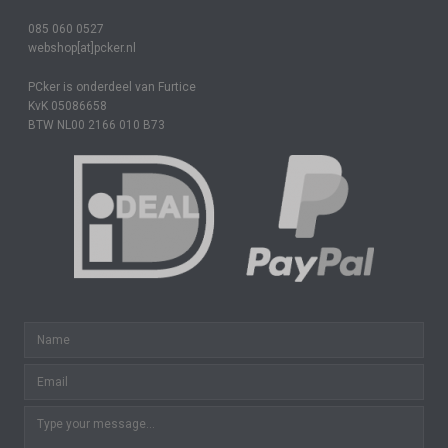
085 060 0527
webshop[at]pcker.nl
PCker is onderdeel van Furtice
KvK 05086658
BTW NL00 2166 010 B73