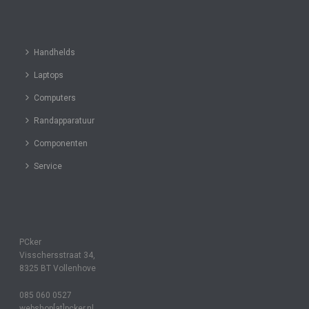
Handhelds
Laptops
Computers
Randapparatuur
Componenten
Service
PCker
Visschersstraat 34,
8325 BT Vollenhove
085 060 0527
webshop[at]pcker.nl