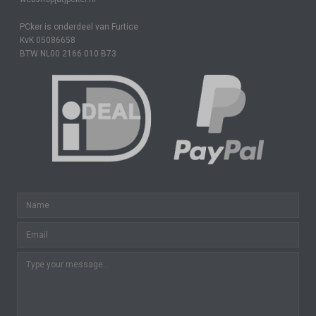
PCker is onderdeel van Furtice
KvK 05086658
BTW NL00 2166 010 B73