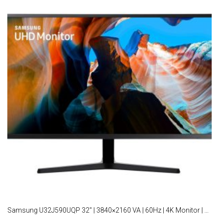
Samsung U32J590UQP 32″ | 3840×2160 VA | 60Hz | 4K Monitor | Zwart