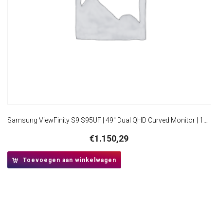
Samsung ViewFinity S9 S95UF | 49″ Dual QHD Curved Monitor | 120Hz | USB-C Dock | 90W Power Delivery | Ethernet | KVM Switch
€
1.150,29
Toevoegen aan winkelwagen