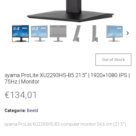
Out of Stock
iiyama ProLite XU2293HS-B5 21.5″ | 1920×1080 IPS |
75Hz | Monitor
€
134,01
Categorie:
Beeld
iiyama ProLite XU2293HS-B5 computer monitor 54,6 cm (21.5″)