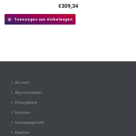
€
309,34
Toevoegen aan winkelwagen
Account
Alg.voorwaaden
Privacybeleid
Retouren
Herroepingsrecht
Klachten