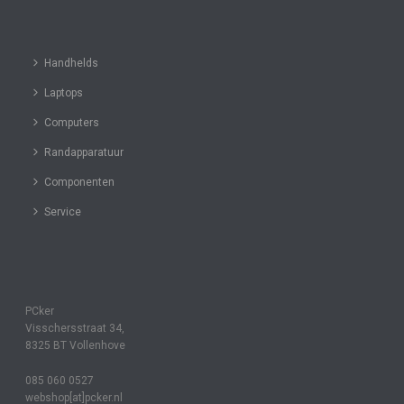
Handhelds
Laptops
Computers
Randapparatuur
Componenten
Service
PCker
Visschersstraat 34,
8325 BT Vollenhove
085 060 0527
webshop[at]pcker.nl