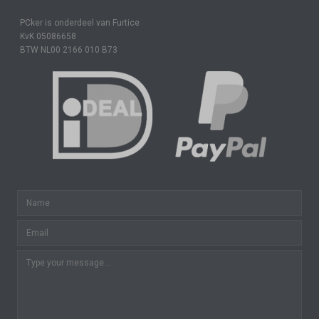
PCker is onderdeel van Furtice
KvK 05086658
BTW NL00 2166 010 B73