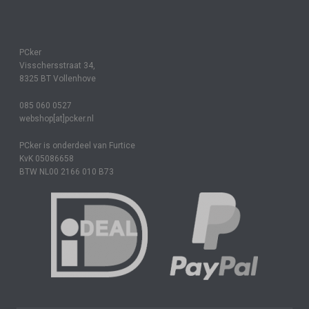
PCker
Visschersstraat 34,
8325 BT Vollenhove
085 060 0527
webshop[at]pcker.nl
PCker is onderdeel van Furtice
KvK 05086658
BTW NL00 2166 010 B73