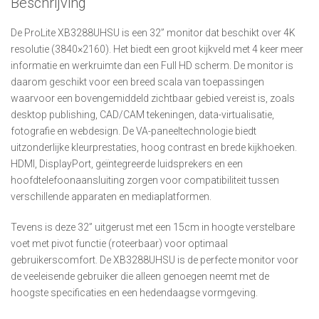
Beschrijving
De ProLite XB3288UHSU is een 32” monitor dat beschikt over 4K
resolutie (3840×2160). Het biedt een groot kijkveld met 4 keer meer
informatie en werkruimte dan een Full HD scherm. De monitor is
daarom geschikt voor een breed scala van toepassingen
waarvoor een bovengemiddeld zichtbaar gebied vereist is, zoals
desktop publishing, CAD/CAM tekeningen, data-virtualisatie,
fotografie en webdesign. De VA-paneeltechnologie biedt
uitzonderlijke kleurprestaties, hoog contrast en brede kijkhoeken.
HDMI, DisplayPort, geïntegreerde luidsprekers en een
hoofdtelefoonaansluiting zorgen voor compatibiliteit tussen
verschillende apparaten en mediaplatformen.
Tevens is deze 32” uitgerust met een 15cm in hoogte verstelbare
voet met pivot functie (roteerbaar) voor optimaal
gebruikerscomfort. De XB3288UHSU is de perfecte monitor voor
de veeleisende gebruiker die alleen genoegen neemt met de
hoogste specificaties en een hedendaagse vormgeving.