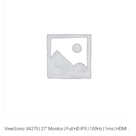
ViewSonic VA270 | 27″ Monitor | Full HD IPS | 100Hz | 1ms | HDMI en VGA | Flicker-Free | Blue Light Filter