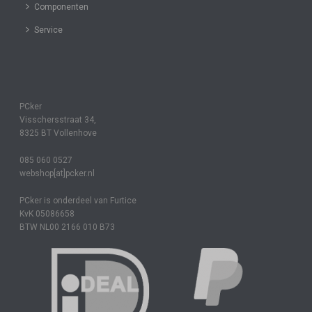
Componenten
Service
PCker
Visschersstraat 34,
8325 BT Vollenhove
085 060 0527
webshop[at]pcker.nl
PCker is onderdeel van Furtice
KvK 05086658
BTW NL00 2166 010 B73