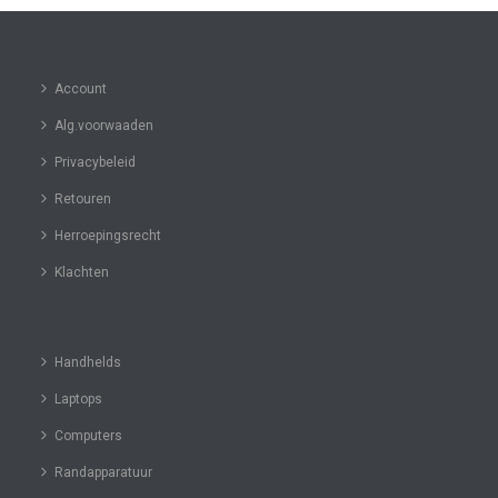
Account
Alg.voorwaaden
Privacybeleid
Retouren
Herroepingsrecht
Klachten
Handhelds
Laptops
Computers
Randapparatuur