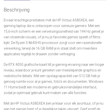
Beschrijving
Ervaar krachtige prestaties met de HP Victus A58SXEA, een
gaming laptop die is ontworpen voor serieuze gamers. Met een
15,6-inch scherm en een verversingssnelheid van 144 Hz geniet je
van vloeiende visuals, of je nu je favoriete games speelt of films
kijkt. De Ryzen 5 8645HS-processor zorgt voor een razendsnelle
verwerking, terwijl de 16 GB RAM je in staat stelt om meerdere
applicaties tegelijk te draaien zonder vertraging.
De RTX 4050 grafische kaart tilt je gaming-ervaring naar een hoger
niveau, waardoor je kunt genieten van meeslepende graphics en
realistische details. Met een opslagcapaciteit van 512 GB heb je
genoeg ruimte voor al je games, foto’s en documenten. Windows
11 Home biedt een moderne en gebruiksvriendelijke interface,
zodat je optimaal gebruik kunt maken van alle functies.
Met de HP Victus A58SXEA ben je klaar voor elk avontuur, of je nu
aan het gamen bent of je dagelijkse taken uitvoert. Geef jezelf de