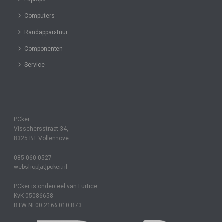
Computers
Randapparatuur
Componenten
Service
PCker
Visschersstraat 34,
8325 BT Vollenhove
085 060 0527
webshop[at]pcker.nl
PCker is onderdeel van Furtice
KvK 05086658
BTW NL00 2166 010 B73