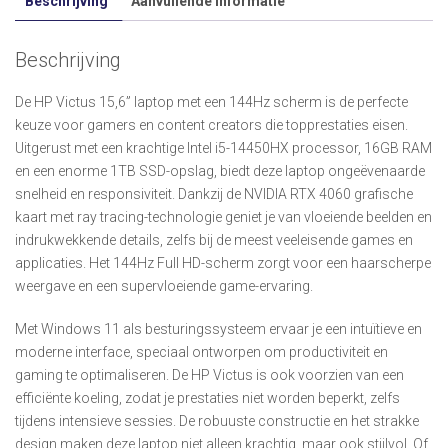
Beschrijving
Aanvullende informatie
Beschrijving
De HP Victus 15,6” laptop met een 144Hz scherm is de perfecte
keuze voor gamers en content creators die topprestaties eisen.
Uitgerust met een krachtige Intel i5-14450HX processor, 16GB RAM
en een enorme 1TB SSD-opslag, biedt deze laptop ongeëvenaarde
snelheid en responsiviteit. Dankzij de NVIDIA RTX 4060 grafische
kaart met ray tracing-technologie geniet je van vloeiende beelden en
indrukwekkende details, zelfs bij de meest veeleisende games en
applicaties. Het 144Hz Full HD-scherm zorgt voor een haarscherpe
weergave en een supervloeiende game-ervaring.
Met Windows 11 als besturingssysteem ervaar je een intuïtieve en
moderne interface, speciaal ontworpen om productiviteit en
gaming te optimaliseren. De HP Victus is ook voorzien van een
efficiënte koeling, zodat je prestaties niet worden beperkt, zelfs
tijdens intensieve sessies. De robuuste constructie en het strakke
design maken deze laptop niet alleen krachtig, maar ook stijlvol. Of