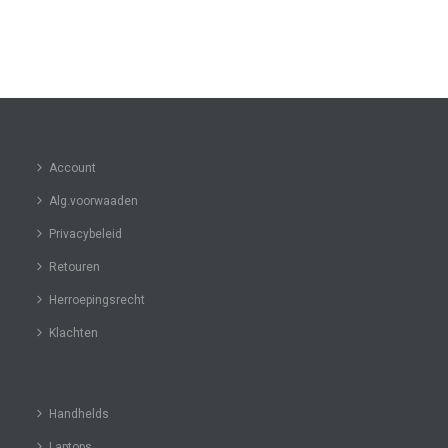
Account
Alg.voorwaaden
Privacybeleid
Retouren
Herroepingsrecht
Klachten
Handhelds
Laptops