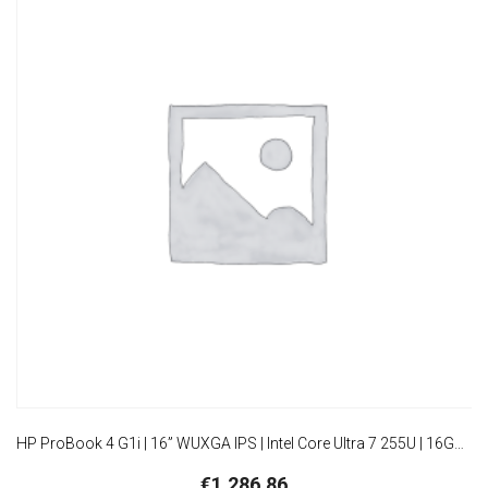
HP ProBook 4 G1i | 16” WUXGA IPS | Intel Core Ultra 7 255U | 16GB DDR5 | 512GB SSD | W11 Professional
€
1.286,86