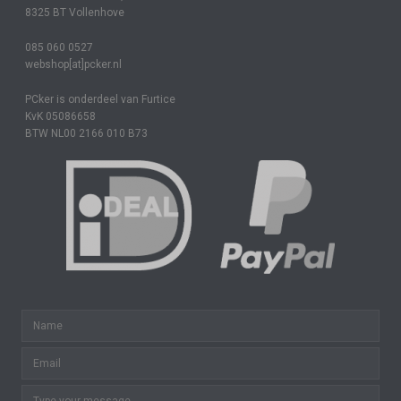
8325 BT Vollenhove
085 060 0527
webshop[at]pcker.nl
PCker is onderdeel van Furtice
KvK 05086658
BTW NL00 2166 010 B73