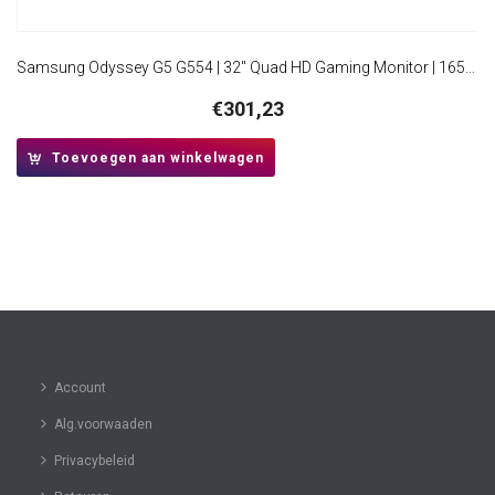
Samsung Odyssey G5 G554 | 32″ Quad HD Gaming Monitor | 165Hz | 1ms | Curved
€
301,23
Toevoegen aan winkelwagen
Account
Alg.voorwaaden
Privacybeleid