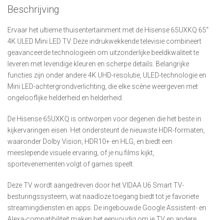
Beschrijving
Ervaar het ultieme thuisentertainment met de Hisense 65UXKQ 65”
4K ULED Mini LED TV. Deze indrukwekkende televisie combineert
geavanceerde technologieën om uitzonderlijke beeldkwaliteit te
leveren met levendige kleuren en scherpe details. Belangrijke
functies zijn onder andere 4K UHD-resolutie, ULED-technologie en
Mini LED-achtergrondverlichting, die elke scène weergeven met
ongelooflijke helderheid en helderheid.
De Hisense 65UXKQ is ontworpen voor degenen die het beste in
kijkervaringen eisen. Het ondersteunt de nieuwste HDR-formaten,
waaronder Dolby Vision, HDR10+ en HLG, en biedt een
meeslepende visuele ervaring, of je nu films kijkt,
sportevenementen volgt of games speelt.
Deze TV wordt aangedreven door het VIDAA U6 Smart TV-
besturingssysteem, wat naadloze toegang biedt tot je favoriete
streamingdiensten en apps. De ingebouwde Google Assistent- en
Alexa-compatibiliteit maken het eenvoudig om je TV en andere