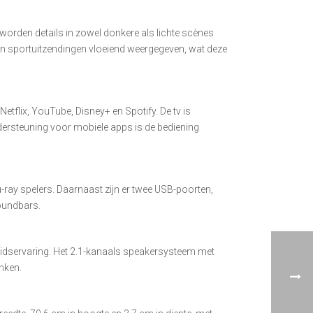
rden details in zowel donkere als lichte scènes
s en sportuitzendingen vloeiend weergegeven, wat deze
tflix, YouTube, Disney+ en Spotify. De tv is
ndersteuning voor mobiele apps is de bediening
-ray spelers. Daarnaast zijn er twee USB-poorten,
oundbars.
uidservaring. Het 2.1-kanaals speakersysteem met
nken.