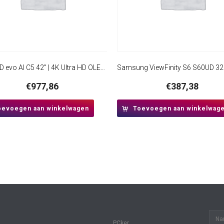
LG OLED evo AI C5 42” | 4K Ultra HD OLED evo | 120Hz | Dolby Vision & Atmos | HDMI 2.1 | Smart TV
€
977,86
€
387,38
oevoegen aan winkelwagen
Toevoegen aan winkelwag
PCker