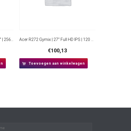
Samsung ViewFinity S6 S60UD 32″ | 2560×1440 IPS | 100Hz | USB-Hub | Monitor
Acer R272 Gymix | 27” Full HD IPS | 120 Hz | 1 ms reactietijd | HDMI en VGA | Monitor
€
100,13
en
Toevoegen aan winkelwagen