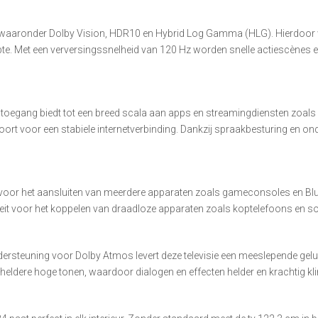
 waaronder Dolby Vision, HDR10 en Hybrid Log Gamma (HLG). Hierdoor wo
 diepte. Met een verversingssnelheid van 120 Hz worden snelle actiescène
egang biedt tot een breed scala aan apps en streamingdiensten zoals Ne
oort voor een stabiele internetverbinding. Dankzij spraakbesturing en o
l voor het aansluiten van meerdere apparaten zoals gameconsoles en Blu
teit voor het koppelen van draadloze apparaten zoals koptelefoons en s
ersteuning voor Dolby Atmos levert deze televisie een meeslepende gel
ldere hoge tonen, waardoor dialogen en effecten helder en krachtig kli