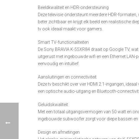
Beeldkwaliteit en HDR-ondersteuning
Deze televisie ondersteunt meerdere HDR-formaten,
beter zichtbaar en krijgt elk beeld een realistische
tv ook ideaal maakt voor gamers.
Smart TV-functionaliteiten
De Sony BRAVIA K-55XR84 draait op Google TV, wat to
uitgerust met ingebouwde wifi en een Ethernet LAN-p
eenvoudig en intuïtief.
Aansluitingen en connectiviteit
Deze tv beschikt over vier HDMI 2.1-ingangen, ideaa
een optische audio-uitgang en Bluetooth-connectivi
Geluidskwaliteit
Met een totaal uitgangsvermogen van 50 watt en ond
ingebouwde subwoofer zorgt voor diepe bassen en he
Design en afmetingen