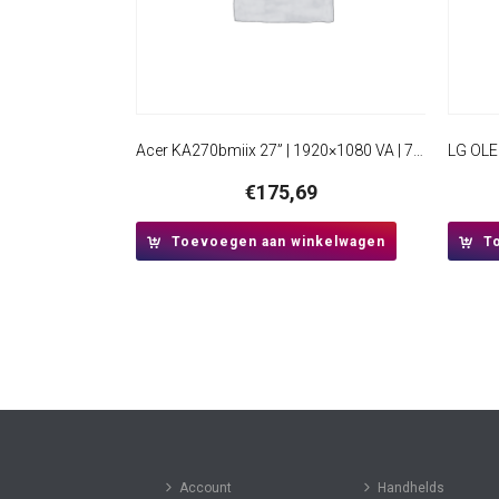
Acer KA270bmiix 27” | 1920×1080 VA | 75Hz | Full HD Monitor
€
175,69
Toevoegen aan winkelwagen
T
Account
Handhelds