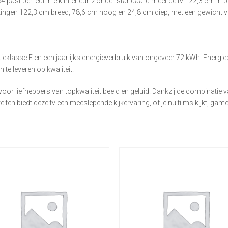
past perfect in elk interieur. Zonder standaard meet de tv 122,3 cm in b
tingen 122,3 cm breed, 78,6 cm hoog en 24,8 cm diep, met een gewicht v
ieklasse F en een jaarlijks energieverbruik van ongeveer 72 kWh. Energ
 te leveren op kwaliteit.
or liefhebbers van topkwaliteit beeld en geluid. Dankzij de combinatie 
ten biedt deze tv een meeslepende kijkervaring, of je nu films kijkt, game