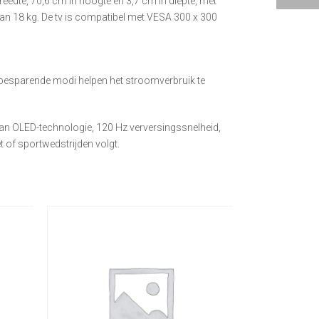
reedte, 70,6 cm in hoogte en 3,7 cm in diepte, met
an 18 kg. De tv is compatibel met VESA 300 x 300
iebesparende modi helpen het stroomverbruik te
van OLED-technologie, 120 Hz verversingssnelheid,
t of sportwedstrijden volgt.