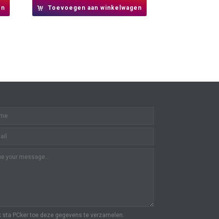
en
Toevoegen aan winkelwagen
k sta PCker toe deze gegevens te verzamelen.