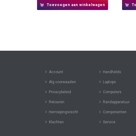
Toevoegen aan winkelwagen
T
Account
Handhelds
Alg.voorwaaden
Laptops
Privacybeleid
Computers
Retouren
Randapparatuur
Herroepingsrecht
Componenten
Klachten
Service