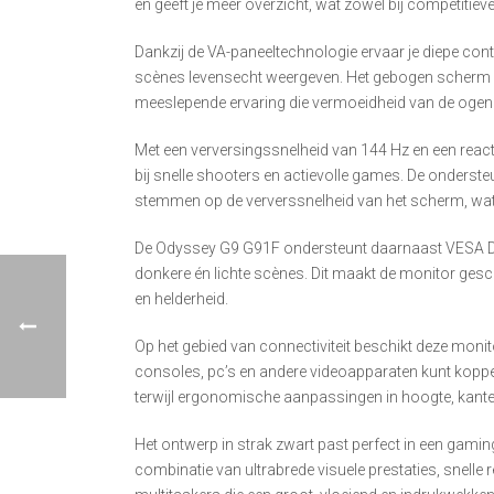
en geeft je meer overzicht, wat zowel bij competitieve
Dankzij de VA-paneeltechnologie ervaar je diepe cont
scènes levensecht weergeven. Het gebogen scherm he
meeslepende ervaring die vermoeidheid van de ogen 
Met een verversingssnelheid van 144 Hz en een react
bij snelle shooters en actievolle games. De onders
stemmen op de ververssnelheid van het scherm, wat 
De Odyssey G9 G91F ondersteunt daarnaast VESA Dis
donkere én lichte scènes. Dit maakt de monitor gesc
en helderheid.
Op het gebied van connectiviteit beschikt deze moni
consoles, pc’s en andere videoapparaten kunt koppel
terwijl ergonomische aanpassingen in hoogte, kanteli
Het ontwerp in strak zwart past perfect in een gaming
combinatie van ultrabrede visuele prestaties, snel