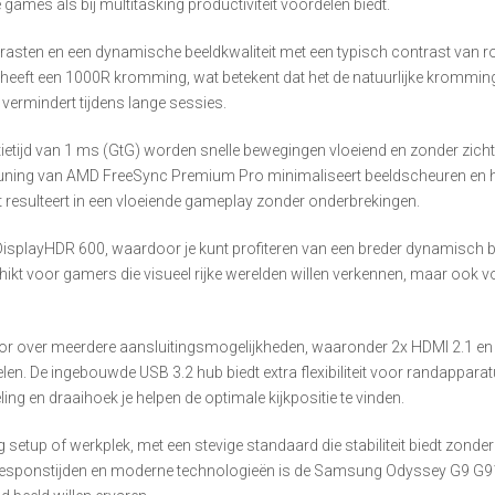
 games als bij multitasking productiviteit voordelen biedt.
rasten en een dynamische beeldkwaliteit met een typisch contrast van rond
eft een 1000R kromming, wat betekent dat het de natuurlijke kromming 
vermindert tijdens lange sessies.
ietijd van 1 ms (GtG) worden snelle bewegingen vloeiend en zonder zich
teuning van AMD FreeSync Premium Pro minimaliseert beeldscheuren en h
resulteert in een vloeiende gameplay zonder onderbrekingen.
playHDR 600, waardoor je kunt profiteren van een breder dynamisch ber
hikt voor gamers die visueel rijke werelden willen verkennen, maar ook 
tor over meerdere aansluitingsmogelijkheden, waaronder 2x HDMI 2.1 en 
en. De ingebouwde USB 3.2 hub biedt extra flexibiliteit voor randappar
ng en draaihoek je helpen de optimale kijkpositie te vinden.
 setup of werkplek, met een stevige standaard die stabiliteit biedt zonder
le responstijden en moderne technologieën is de Samsung Odyssey G9 G9