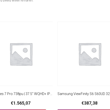
d beeld willen ervaren.
HP Series 7 Pro 738pu | 37.5″ WQHD+ IPS Black Curved | Thunderbolt 4 | USB-C Docking Monitor
€
1.565,07
€
387,38