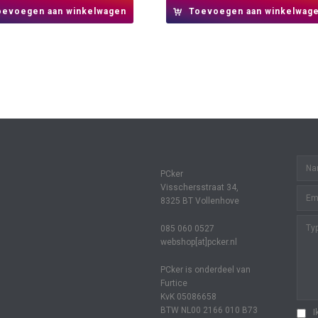
oevoegen aan winkelwagen
Toevoegen aan winkelwag
PCker
Visschersstraat 34,
8325 BT Vollenhove
085 060 0527
webshop[at]pcker.nl
PCker is onderdeel van
Furtice
KvK 05086658
BTW NL00 2166 010 B73
I