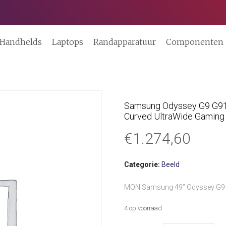
Handhelds
Laptops
Randapparatuur
Componenten
Samsung Odyssey G9 G91F
Curved UltraWide Gaming 
€
1.274,60
Categorie:
Beeld
MON Samsung 49” Odyssey G9
4 op voorraad