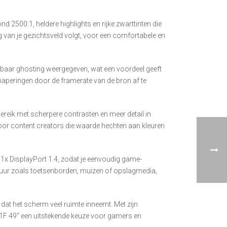
 2500:1, heldere highlights en rijke zwarttinten die
van je gezichtsveld volgt, voor een comfortabele en
tbaar ghosting weergegeven, wat een voordeel geeft
aperingen door de framerate van de bron af te
eik met scherpere contrasten en meer detail in
voor content creators die waarde hechten aan kleuren
1x DisplayPort 1.4, zodat je eenvoudig game-
atuur zoals toetsenborden, muizen of opslagmedia,
 dat het scherm veel ruimte inneemt. Met zijn
1F 49″ een uitstekende keuze voor gamers en