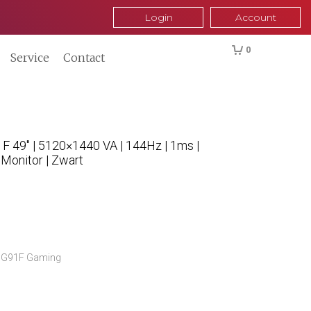
Login
Account
0
Service
Contact
 49″ | 5120×1440 VA | 144Hz | 1ms |
Monitor | Zwart
 G91F Gaming