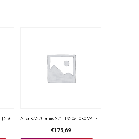
Samsung ViewFinity S6 S60UD 32″ | 2560×1440 IPS | 100Hz | USB-Hub | Monitor
Acer KA270bmiix 27” | 1920×1080 VA | 75Hz | Full HD Monitor
€
175,69