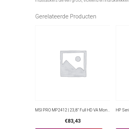
multitaskers die een groot, vloeiend en indrukwekken
Gerelateerde Producten
MSI PRO MP2412 | 23,8″ Full HD VA Monitor (100Hz) | 1920×1080 | HDMI + DisplayPort | VESA
€
83,43