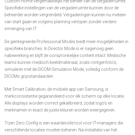
Custom Home vergemakkelijkt het beheer van de vergaderruimte.
Specifieke instellingen van de vergaderruimte kunnen door de
beheerder worden vergrendeld. Vergaderingen kunnen nu meteen
van start gaan en volgens planning verlopen zonder verdere
inmenging van IT.
De geïntegreerde Professional Modes biedt meer mogelijkheden in
specifieke branches. In Director Mode is er nagenoeg geen
nabewerking en blijft de oorspronkelijke content intact. Medische
teams kunnen medisch beeldmateriaal, zoals röntgenfoto’s,
simuleren met de DICOM Simulation Mode, volledig conform de
DICOMs grijsstandaarden.
Met Smart Calibration, de mobiele app van Samsung, is
merkconsistentie gegarandeerd voor elk scherm op elke locatie.
Alle displays worden correct gekalibreerd, zodat logo’s en
merknamen in exact de juiste kleuren worden weergegeven.
Tizen Zero Config is een waardevolle tool voor IT-managers die
verschillende locaties moeten beheren. Na installatie van het