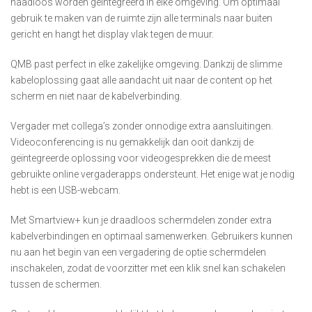
naadloos worden geïntegreerd in elke omgeving. Om optimaal
gebruik te maken van de ruimte zijn alle terminals naar buiten
gericht en hangt het display vlak tegen de muur.
QMB past perfect in elke zakelijke omgeving. Dankzij de slimme
kabeloplossing gaat alle aandacht uit naar de content op het
scherm en niet naar de kabelverbinding.
Vergader met collega’s zonder onnodige extra aansluitingen.
Videoconferencing is nu gemakkelijk dan ooit dankzij de
geïntegreerde oplossing voor videogesprekken die de meest
gebruikte online vergaderapps ondersteunt. Het enige wat je nodig
hebt is een USB-webcam.
Met Smartview+ kun je draadloos schermdelen zonder extra
kabelverbindingen en optimaal samenwerken. Gebruikers kunnen
nu aan het begin van een vergadering de optie schermdelen
inschakelen, zodat de voorzitter met een klik snel kan schakelen
tussen de schermen.