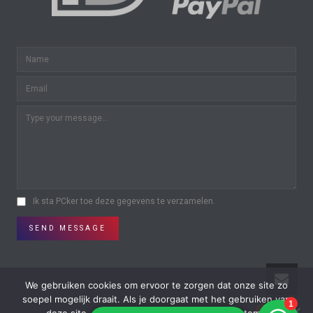
Ik sta PCker toe deze gegevens te verzamelen.
SEND MESSAGE
We gebruiken cookies om ervoor te zorgen dat onze site zo
soepel mogelijk draait. Als je doorgaat met het gebruiken van
0
0