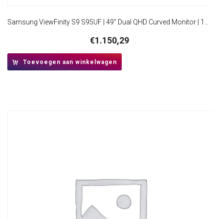
Samsung ViewFinity S9 S95UF | 49″ Dual QHD Curved Monitor | 120Hz | USB-C Dock | 90W Power Delivery | Ethernet | KVM Switch
€
1.150,29
Toevoegen aan winkelwagen