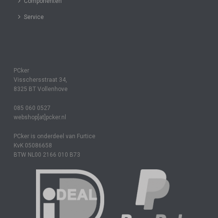
Componenten
Service
PCker
Visschersstraat 34,
8325 BT Vollenhove
085 060 0527
webshop[at]pcker.nl
PCker is onderdeel van Furtice
KvK 05086658
BTW NL00 2166 010 B73