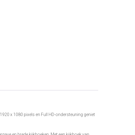
1920 x 1080 pixels en Full HD-ondersteuning geniet
rgave en brede kijkhoeken. Met een kijkhoek van