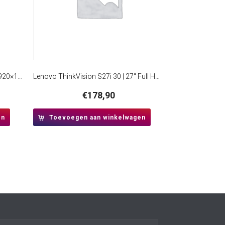
Samsung Essential S30GD 24” | 1920×1080 IPS | 100Hz | HDMI | Full HD Monitor
Lenovo ThinkVision S27i 30 | 27″ Full HD IPS Monitor | 100Hz | Grijs
€
178,90
en
Toevoegen aan winkelwagen