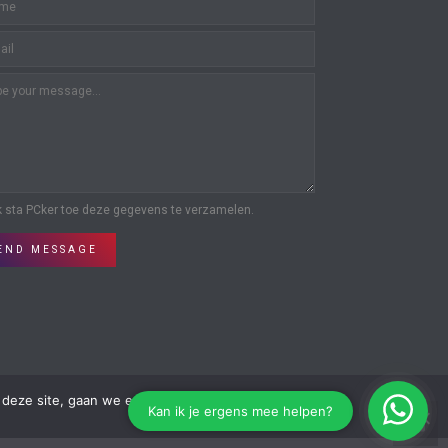
k sta PCker toe deze gegevens te verzamelen.
END MESSAGE
deze site, gaan we er vanuit dat je ermee instemt.