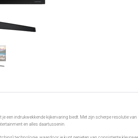
 een indrukwekkende kijkervaring biedt. Met zijn scherpe resolutie van 
ntertainment en alles daartussenin.
tching) technologie, waardoor je kunt genieten van consistente kleurwee