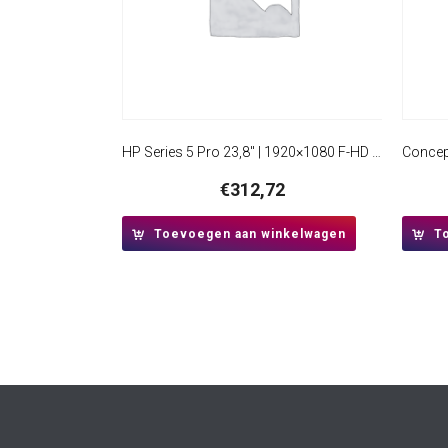
HP Series 5 Pro 23,8″ | 1920×1080 F-HD IPS | 100 Hz | USB-C 100W Power Delivery | HDMI & DisplayPort | Ergonomisch verstelbaar | Monitor
€
312,72
Toevoegen aan winkelwagen
T