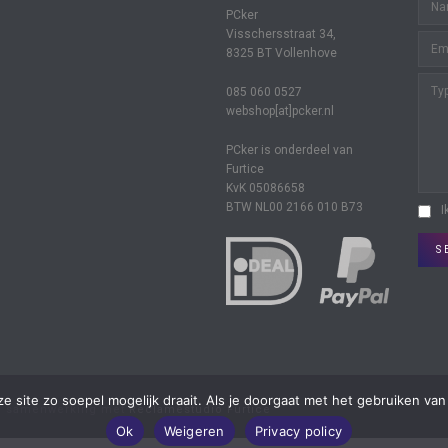
PCker
Visschersstraat 34,
8325 BT Vollenhove
085 060 0527
webshop[at]pcker.nl
PCker is onderdeel van
Furtice
KvK 05086658
BTW NL00 2166 010 B73
I
S
 site zo soepel mogelijk draait. Als je doorgaat met het gebruiken van 
n samenwerking met
Reclamestudio Furtice
Ok
Weigeren
Privacy policy