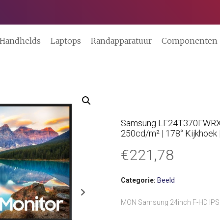
Handhelds
Laptops
Randapparatuur
Componenten
Samsung LF24T370FWRXEN
250cd/m² | 178° Kijkhoek 
€
221,78
Categorie:
Beeld
MON Samsung 24inch F-HD IPS