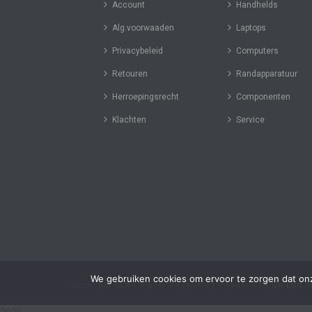
Account
Handhelds
Alg.voorwaaden
Laptops
Privacybeleid
Computers
Retouren
Randapparatuur
Herroepingsrecht
Componenten
Klachten
Service
We gebruiken cookies om ervoor te zorgen dat onze
Copyright © All Rights Reserved | Powered by
On-Lijn
i