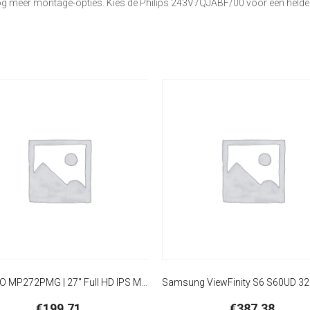
g meer montage-opties. Kies de Philips 243V7QJABF/00 voor een helder
MSI PRO MP272PMG | 27″ Full HD IPS Monitor | 120Hz | Webcam | USB | Zwart
€
199,71
€
387,38