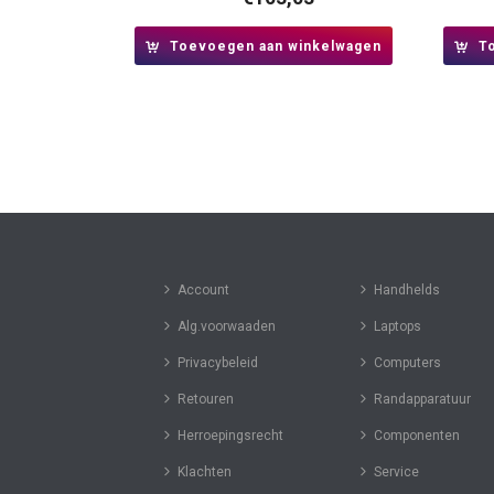
Toevoegen aan winkelwagen
T
Account
Handhelds
Alg.voorwaaden
Laptops
Privacybeleid
Computers
Retouren
Randapparatuur
Herroepingsrecht
Componenten
Klachten
Service