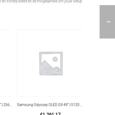
 en scherp beeld en de mogelijkheid om jouw setup
Samsung ViewFinity S6 S60UD 32″ | 2560×1440 IPS | 100Hz | USB-Hub | Monitor
Samsung Odyssey OLED G9 49” | 5120 x 1440 | 144Hz | USB-C | HDMI 2.1 | Super Ultrawide Curved Gaming Monitor
€
1.261,17