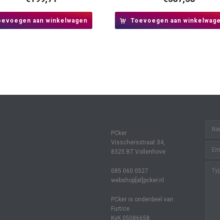
oevoegen aan winkelwagen
Toevoegen aan winkelwag
PCker
Visschersstraat 34,
8325 BT Vollenhove
085 060 0527
webshop[at]pcker.nl
PCker is onderdeel van
Furtice
KvK 05086658