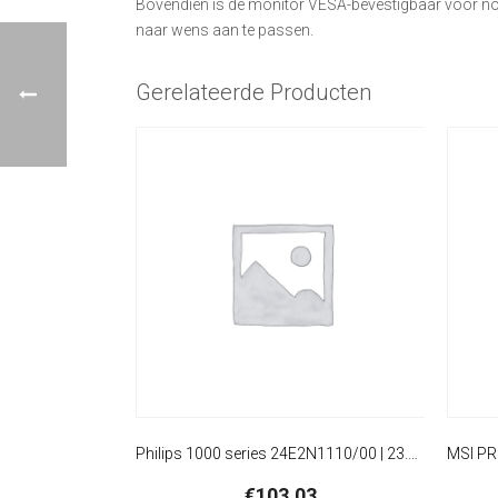
Bovendien is de monitor VESA-bevestigbaar voor no
naar wens aan te passen.
Gerelateerde Producten
Philips 1000 series 24E2N1110/00 | 23.8″ 1920×1080 Full HD IPS | 120Hz | 4ms | Monitor
€
103,03