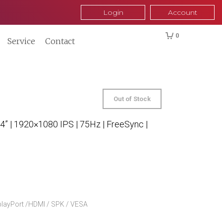
Login
Account
0
Service
Contact
Out of Stock
” | 1920×1080 IPS | 75Hz | FreeSync |
playPort /HDMI / SPK / VESA