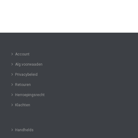
Account
Alg.voorwaaden
Privacybeleid
Retouren
Herroepingsrecht
Klachten
Handhelds