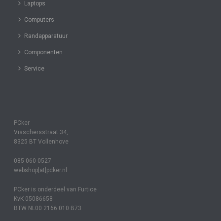
Laptops
Computers
Randapparatuur
Componenten
Service
PCker
Visschersstraat 34,
8325 BT Vollenhove
085 060 0527
webshop[at]pcker.nl
PCker is onderdeel van Furtice
KvK 05086658
BTW NL00 2166 010 B73