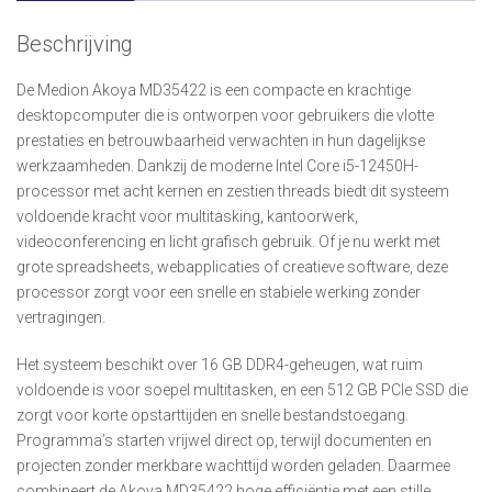
Beschrijving
De Medion Akoya MD35422 is een compacte en krachtige
desktopcomputer die is ontworpen voor gebruikers die vlotte
prestaties en betrouwbaarheid verwachten in hun dagelijkse
werkzaamheden. Dankzij de moderne Intel Core i5-12450H-
processor met acht kernen en zestien threads biedt dit systeem
voldoende kracht voor multitasking, kantoorwerk,
videoconferencing en licht grafisch gebruik. Of je nu werkt met
grote spreadsheets, webapplicaties of creatieve software, deze
processor zorgt voor een snelle en stabiele werking zonder
vertragingen.
Het systeem beschikt over 16 GB DDR4-geheugen, wat ruim
voldoende is voor soepel multitasken, en een 512 GB PCIe SSD die
zorgt voor korte opstarttijden en snelle bestandstoegang.
Programma’s starten vrijwel direct op, terwijl documenten en
projecten zonder merkbare wachttijd worden geladen. Daarmee
combineert de Akoya MD35422 hoge efficiëntie met een stille