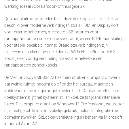
werking, ideaal voor kantoor- of thuisgebruik.
Qua aansluitmogelijkheden biedt deze desktop veel flexibiliteit. Je
beschikt over moderne verbindingen zoals HDMI en DisplayPort
voor externe schermen, meerdere USB-poorten voor
randapparatuur en snelle dataoverdracht, en een RJ-45-aansluiting
voor stabiel bekabeld internet. Draadloze verbindingen zijn
eveneens uitstekend geregeld dankzij Wi-Fi 6E en Bluetooth 5.3,
zodat je eenvoudig verbinding maakt met netwerken en
randapparaten zonder kabels.
De Medion Akoya MD35422 heeft een strak en compact ontwerp
dat weinig ruimte inneemt op of onder het bureau, maar toch
voldoende uitbreidingsmogelijkheden biedt. Dankzij het efficiënte
koelsysteem blijft het systeem stil en koel, zelfs tijdens intensieve
taken. De computer draait op Windows 11 Professional, waardoor
hij direct geschikt is voor zakelijk gebruik, inclusief integratie met
domeinnetwerken, BitLocker-versleuteling en beheer via Microsoft
Intune of Azure AD.