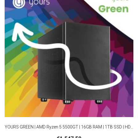
YOURS GREEN | AMD Ryzen 5 5500GT | 16GB RAM | 1TB SSD | HDMI | Windows 11 Professional | Small Form Factor Behuizing