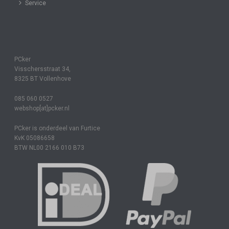
Service
PCker
Visschersstraat 34,
8325 BT Vollenhove
085 060 0527
webshop[at]pcker.nl
PCker is onderdeel van Furtice
KvK 05086658
BTW NL00 2166 010 B73