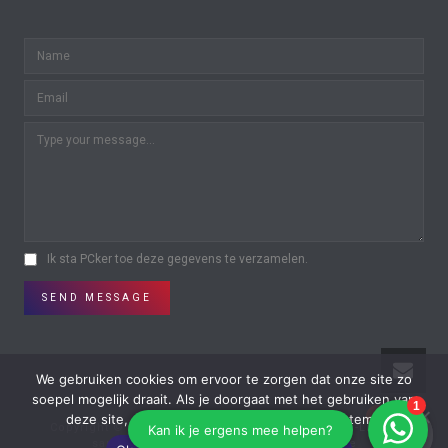
Ik sta PCker toe deze gegevens te verzamelen.
SEND MESSAGE
We gebruiken cookies om ervoor te zorgen dat onze site zo
soepel mogelijk draait. Als je doorgaat met het gebruiken van
0
0
deze site, gaan we er vanuit dat je ermee instemt.
Copyright © All Rights Reserved | Powered by
On-Lijn
in
samenwerking met
Reclamestudio Furtice