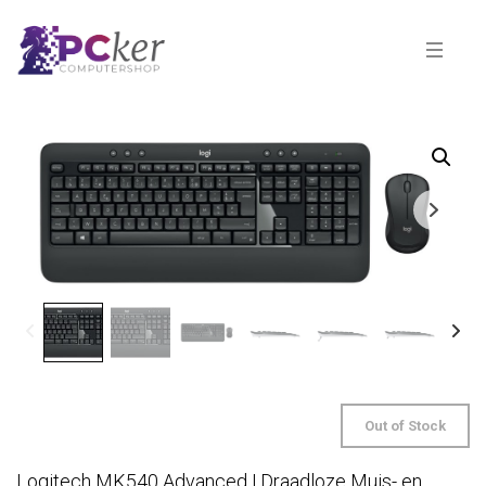
Out of Stock
Logitech MK540 Advanced | Draadloze Muis- en