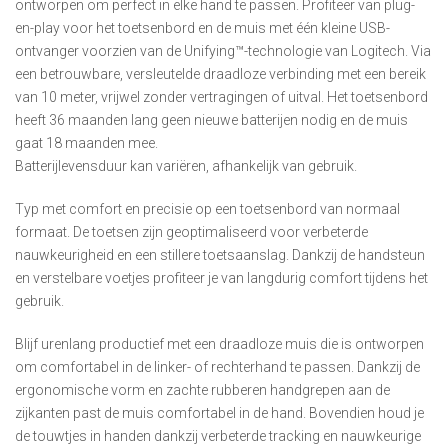
ontworpen om perfect in elke hand te passen. Profiteer van plug-
en-play voor het toetsenbord en de muis met één kleine USB-
ontvanger voorzien van de Unifying™-technologie van Logitech. Via
een betrouwbare, versleutelde draadloze verbinding met een bereik
van 10 meter, vrijwel zonder vertragingen of uitval. Het toetsenbord
heeft 36 maanden lang geen nieuwe batterijen nodig en de muis
gaat 18 maanden mee.
Batterijlevensduur kan variëren, afhankelijk van gebruik.
Typ met comfort en precisie op een toetsenbord van normaal
formaat. De toetsen zijn geoptimaliseerd voor verbeterde
nauwkeurigheid en een stillere toetsaanslag. Dankzij de handsteun
en verstelbare voetjes profiteer je van langdurig comfort tijdens het
gebruik.
Blijf urenlang productief met een draadloze muis die is ontworpen
om comfortabel in de linker- of rechterhand te passen. Dankzij de
ergonomische vorm en zachte rubberen handgrepen aan de
zijkanten past de muis comfortabel in de hand. Bovendien houd je
de touwtjes in handen dankzij verbeterde tracking en nauwkeurige