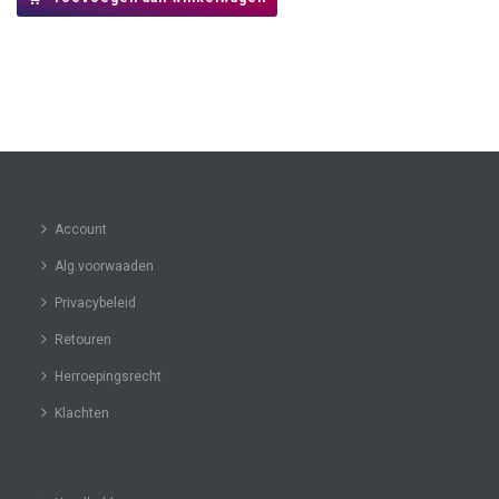
Account
Alg.voorwaaden
Privacybeleid
Retouren
Herroepingsrecht
Klachten