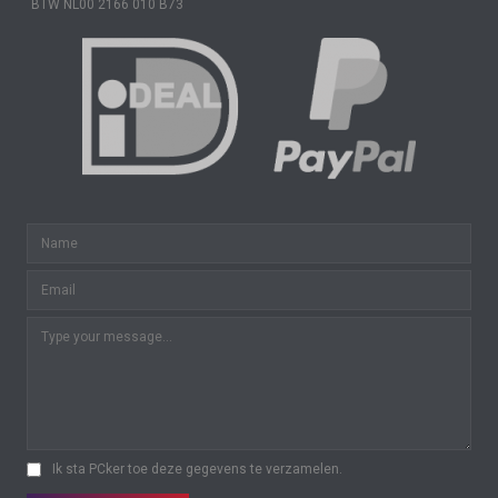
BTW NL00 2166 010 B73
Ik sta PCker toe deze gegevens te verzamelen.