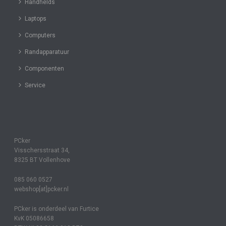
Handhelds
Laptops
Computers
Randapparatuur
Componenten
Service
PCker
Visschersstraat 34,
8325 BT Vollenhove
085 060 0527
webshop[at]pcker.nl
PCker is onderdeel van Furtice
KvK 05086658