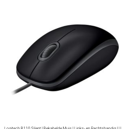
Logitech B110 Silent | Bekabelde Muis | Links- en Rechtshandig | USB-A | 1000 DPI | Zwart