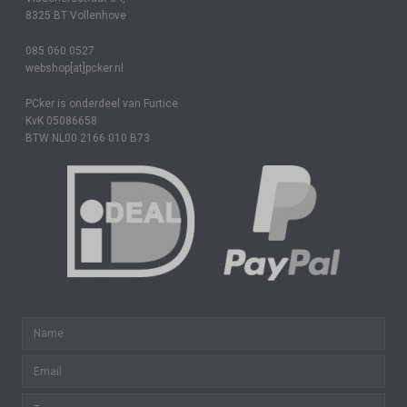
8325 BT Vollenhove
085 060 0527
webshop[at]pcker.nl
PCker is onderdeel van Furtice
KvK 05086658
BTW NL00 2166 010 B73