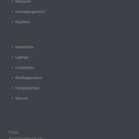
Retouren
Herroepingsrecht
Klachten
Handhelds
Laptops
Computers
Randapparatuur
Componenten
Service
PCker
Visschersstraat 34,