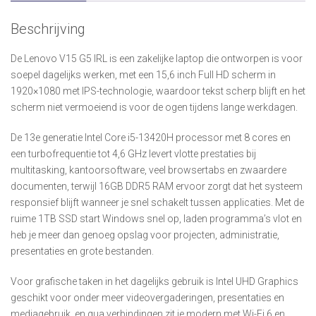
Beschrijving
De Lenovo V15 G5 IRL is een zakelijke laptop die ontworpen is voor
soepel dagelijks werken, met een 15,6 inch Full HD scherm in
1920×1080 met IPS-technologie, waardoor tekst scherp blijft en het
scherm niet vermoeiend is voor de ogen tijdens lange werkdagen.
De 13e generatie Intel Core i5-13420H processor met 8 cores en
een turbofrequentie tot 4,6 GHz levert vlotte prestaties bij
multitasking, kantoorsoftware, veel browsertabs en zwaardere
documenten, terwijl 16GB DDR5 RAM ervoor zorgt dat het systeem
responsief blijft wanneer je snel schakelt tussen applicaties. Met de
ruime 1TB SSD start Windows snel op, laden programma’s vlot en
heb je meer dan genoeg opslag voor projecten, administratie,
presentaties en grote bestanden.
Voor grafische taken in het dagelijks gebruik is Intel UHD Graphics
geschikt voor onder meer videovergaderingen, presentaties en
mediagebruik, en qua verbindingen zit je modern met Wi-Fi 6 en