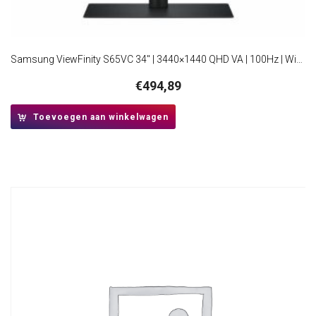
Samsung ViewFinity S65VC 34″ | 3440×1440 QHD VA | 100Hz | Windows Hello | Curved Ultrawide Monitor
€
494,89
Toevoegen aan winkelwagen