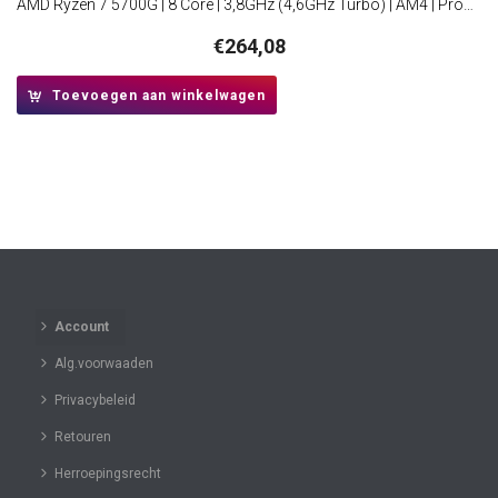
AMD Ryzen 7 5700G | 8 Core | 3,8GHz (4,6GHz Turbo) | AM4 | Processor | CPU
€
264,08
Toevoegen aan winkelwagen
Account
Alg.voorwaaden
Privacybeleid
Retouren
Herroepingsrecht