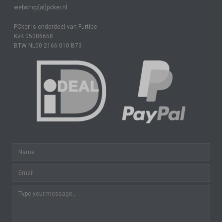
webshop[at]pcker.nl
PCker is onderdeel van Furtice
KvK 05086658
BTW NL00 2166 010 B73