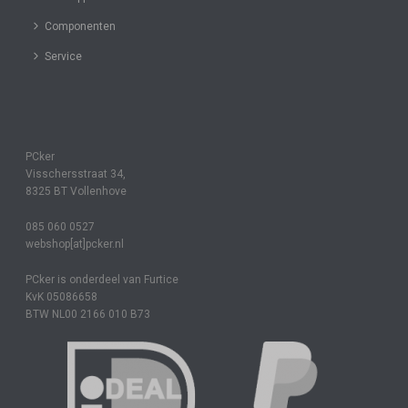
Componenten
Service
PCker
Visschersstraat 34,
8325 BT Vollenhove
085 060 0527
webshop[at]pcker.nl
PCker is onderdeel van Furtice
KvK 05086658
BTW NL00 2166 010 B73