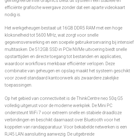
geïntegreerde Intel Graphics biedt dit systeem een stabiele en
efficiënte grafische weergave zonder dat een aparte videokaart
nodig is.
Het werkgeheugen bestaat uit 16GB DDR5 RAM met een hoge
kloksnelheid tot 5600 MHz, wat zorgt voor snelle
gegevensverwerking en een soepele gebruikerservaring bij intensief
multitasken. De 512GB SSD in PCIe NVMe uitvoering biedt snelle
opstarttijden en directe toegang tot bestanden en applicaties,
waardoor workflows merkbaar efficiënter verlopen. Deze
combinatie van geheugen en opslag maakt het systeem geschikt
voor zowel standaard kantoorwerk als zwaardere zakelijke
toepassingen.
Op het gebied van connectiviteit is de ThinkCentre neo 50q G5
volledig uitgerust voor de moderne werkplek. De Mini PC
ondersteunt WiFi 7 voor extreem snelle en stabiele draadloze
verbindingen en beschikt daarnaast over Bluetooth voor het
koppelen van randapparatuur. Voor bekabelde netwerken is een
RJ45 LAN aansluiting aanwezig. De uitgebreide