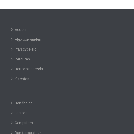
Account
Alg.voorwaaden
Privacybeleid
Retouren
Herroepingsrecht
Klachten
Handhelds
Laptops
Computers
Randapparatuur