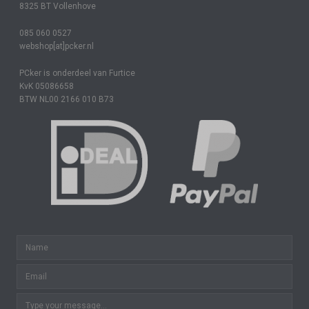
8325 BT Vollenhove
085 060 0527
webshop[at]pcker.nl
PCker is onderdeel van Furtice
KvK 05086658
BTW NL00 2166 010 B73