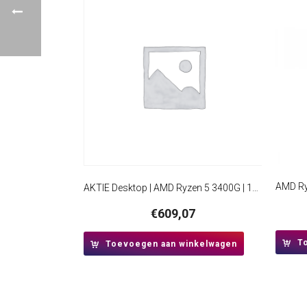
AKTIE Desktop | AMD Ryzen 5 3400G | 16GB RAM | 512GB SSD | Windows 11 Professional | HDMI | Mini-Tower Behuizing
€
609,07
T
Toevoegen aan winkelwagen