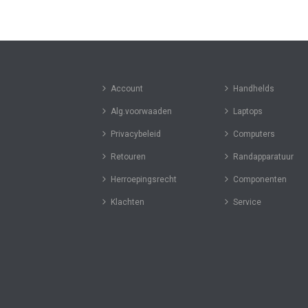
Account
Handhelds
Alg.voorwaaden
Laptops
Privacybeleid
Computers
Retouren
Randapparatuur
Herroepingsrecht
Componenten
Klachten
Service