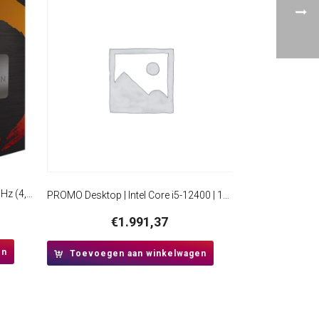
AMD Ryzen 7 5700G | 8 Core | 3,8GHz (4,6GHz Turbo) | AM4 | Processor | CPU
PROMO Desktop | Intel Core i5-12400 | 16GB RAM | 480 GB SSD | Windows 11 Professional | Mini-Tower Behuizing
€
1.991,37
en
Toevoegen aan winkelwagen