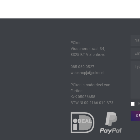
PCker
Visschersstraat 34,
8325 BT Vollenhove
085 060 0527
webshop[at]pcker.nl
PCker is onderdeel van
Furtice
KvK 05086658
BTW NL00 2166 010 B73
I
S