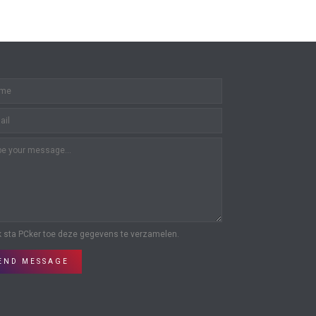
k sta PCker toe deze gegevens te verzamelen.
END MESSAGE