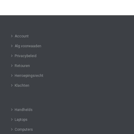
Account
Alg.voorwaaden
Privacybeleid
Retouren
Herroepingsrecht
Klachten
Handhelds
Laptops
Computers