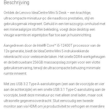
Beschrijving
Ontdek de Lenovo IdeaCentre Mini 5i Desk – een krachtige,
ultracompacte miniatuur-pc die naadloos prestaties, stijl en
gebruiksgemak integreert. Gehuld in een terrazzogrijs omhulsel met
een mineraalgrijze stoffen bekleding, voegt deze desktop een
vleugje warmte en eigentijdse flair toe aan je huisinrichting.
Aangedreven door de Intel® Core™ i5-12400T processor van de
12e generatie, biedt de IdeaCentre Mini 5 indrukwekkende
rekenkracht voor veeleisende taken. Het snelle DDR4-werkgeheugen
en de betrouwbare 256GB massaopslag zorgen voor een vlotte
gebruikerservaring, terwijl de ultracompacte behuizing minimale
ruimte inneemt.
Met zes USB 3.2 Type-A-aansluitingen (een aan de voorzijde en vier
aan de achterzijde) en een snelle USB 3.1 Type-C-aansluiting aan de
voorzijde, biedt deze miniatuur-pc niet alleen snel laden, maar ook
ultrasnelle gegevensoverdracht. Sluit eenvoudig een tweede
monitor aan via HDMI om je productiviteit te verhogen en meerdere