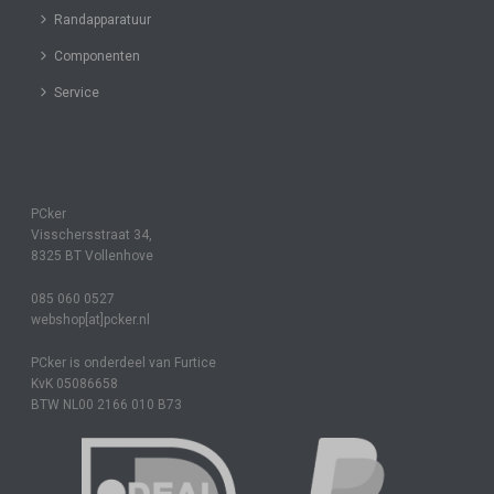
Randapparatuur
Componenten
Service
PCker
Visschersstraat 34,
8325 BT Vollenhove
085 060 0527
webshop[at]pcker.nl
PCker is onderdeel van Furtice
KvK 05086658
BTW NL00 2166 010 B73