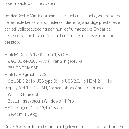
taken naadloos uit te voeren.
De IdeaCentre Mini 5 combineert kracht en elegantie, waardoor het
de perfecte keuze is voor iedereen die hoogwaardige prestaties en
een stijlvolle toevoeging aan hun leefruimte zoekt. Ervaar de
perfecte balans tussen formaat en functie met deze moderne
desktop.
– Intel® Core i5-12400T 6 x 1,80 GHz
– 8 GB DDR4-3200 RAM (1 van 2 in gebruik)
– 256 GB PCIe SSD
– Intel UHD graphics 730
– 6 x USB 3.2 (1 x USB type C), 1 x USB 2.0, 1 x HDMI 2.1 + 1 x
DisplayPort 1.4, 1 x LAN, 1 x headphone/ audio-combo
– WIFI 6 & Bluetooth 5.1
– Besturingssysteem Windows 11 Pro
– Afmetingen: 4,0 x 19,4 x 18,2 cm
– Gewicht: 1,39 kg
Onze PC’s worden niet standaard geleverd met een toetsenbord en