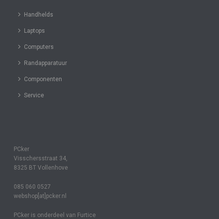
Handhelds
Laptops
Computers
Randapparatuur
Componenten
Service
PCker
Visschersstraat 34,
8325 BT Vollenhove
085 060 0527
webshop[at]pcker.nl
PCker is onderdeel van Furtice