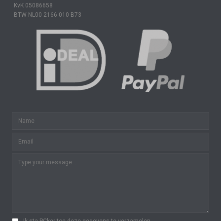
KvK 05086658
BTW NL00 2166 010 B73
Ik sta PCker toe deze gegevens te verzamelen.