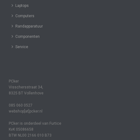
Laptops
Computers
Randapparatuur
Componenten
Service
PCker
Visschersstraat 34,
8325 BT Vollenhove
085 060 0527
webshop[at]pcker.nl
PCker is onderdeel van Furtice
KvK 05086658
BTW NL00 2166 010 B73