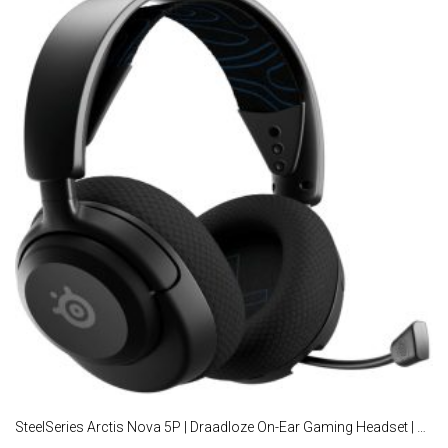
SteelSeries Arctis Nova 5P | Draadloze On-Ear Gaming Headset | Bluetooth + RF USB-C | Zwart