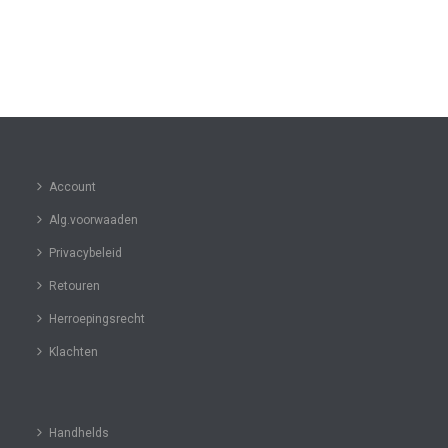
Account
Alg.voorwaaden
Privacybeleid
Retouren
Herroepingsrecht
Klachten
Handhelds