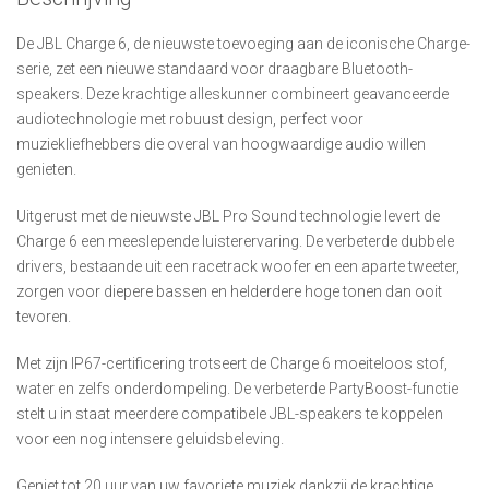
De JBL Charge 6, de nieuwste toevoeging aan de iconische Charge-
serie, zet een nieuwe standaard voor draagbare Bluetooth-
speakers. Deze krachtige alleskunner combineert geavanceerde
audiotechnologie met robuust design, perfect voor
muziekliefhebbers die overal van hoogwaardige audio willen
genieten.
Uitgerust met de nieuwste JBL Pro Sound technologie levert de
Charge 6 een meeslepende luisterervaring. De verbeterde dubbele
drivers, bestaande uit een racetrack woofer en een aparte tweeter,
zorgen voor diepere bassen en helderdere hoge tonen dan ooit
tevoren.
Met zijn IP67-certificering trotseert de Charge 6 moeiteloos stof,
water en zelfs onderdompeling. De verbeterde PartyBoost-functie
stelt u in staat meerdere compatibele JBL-speakers te koppelen
voor een nog intensere geluidsbeleving.
Geniet tot 20 uur van uw favoriete muziek dankzij de krachtige