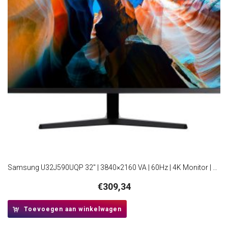
Samsung U32J590UQP 32″ | 3840×2160 VA | 60Hz | 4K Monitor | Zwart
€
309,34
Toevoegen aan winkelwagen