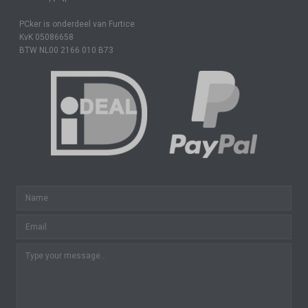
PCker is onderdeel van Furtice
KvK 05086658
BTW NL00 2166 010 B73