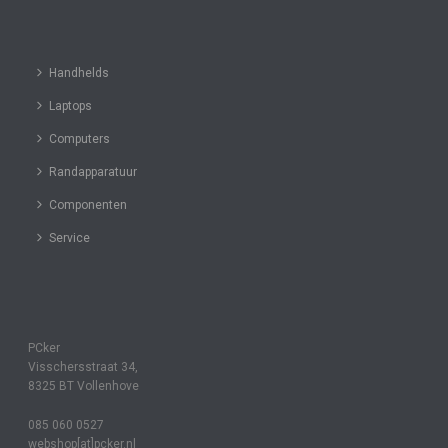
Handhelds
Laptops
Computers
Randapparatuur
Componenten
Service
PCker
Visschersstraat 34,
8325 BT Vollenhove
085 060 0527
webshop[at]pcker.nl