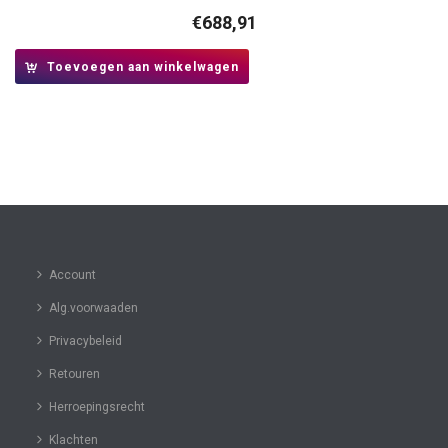
€
688,91
Toevoegen aan winkelwagen
Account
Alg.voorwaaden
Privacybeleid
Retouren
Herroepingsrecht
Klachten