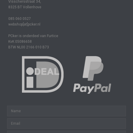
Visschersstraat 34,
8325 BT Vollenhove
085 060 0527
webshop[at]pcker.nl
PCker is onderdeel van Furtice
KvK 05086658
BTW NL00 2166 010 B73