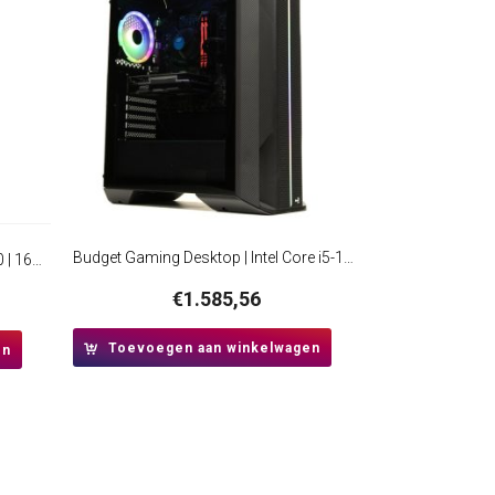
Budget Gaming Desktop | Intel Core i5-10400 | 16GB RAM | 1TB SSD | GeForce GTX 1650 | Windows 11 Professional
AKTIE Desktop | Intel Core i3-12100 | 16GB RAM | 480GB SSD | Windows 11 Professional | Mini-Tower Behuizing | HDMI
€
1.585,56
Toevoegen aan winkelwagen
en