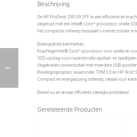
Beschrijving
De HP ProDesk 290 G9 SFF is een efficiënte en krach
Uitgerust met een Intel® Core™-processor, snelle SSD-
het compacte ontwerp bespaart u ruimte zonder in te 
Belangrijkste kenmerken:
Krachtige Intel® Core™-processor voor snelle en soe
SSD-opslag voor razendsnelle opstart- en laadtijden
Uitgebreide connectiviteit met meerdere USB-poorte
Beveiligingsopties, waaronder TPM 2.0 en HP Wolf S
Compact en energiezuinig ontwerp, ideaal voor kant
Bestel nu en ervaar efficiënte zakelijke prestaties!
Gerelateerde Producten