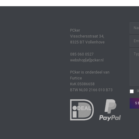
PCker
Visschersstraat 34,
8325 BT Vollenhove
085 060 0527
webshop[at]pcker.nl
PCker is onderdeel van
Furtice
KvK 05086658
BTW NL00 2166 010 B73
I
S