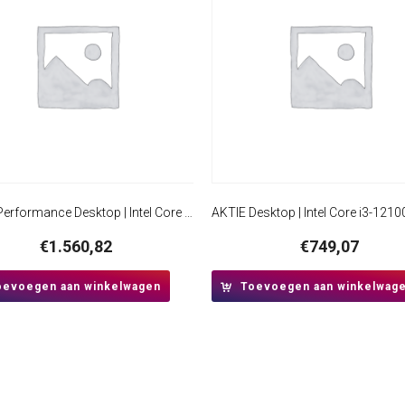
AKTIE Performance Desktop | Intel Core i5-12400 | GeForce RTX 5060 8GB | 16GB RAM | 1TB SSD | Windows 11 Professional | Midi-Tower Behuizing
€
1.560,82
€
749,07
oevoegen aan winkelwagen
Toevoegen aan winkelwag