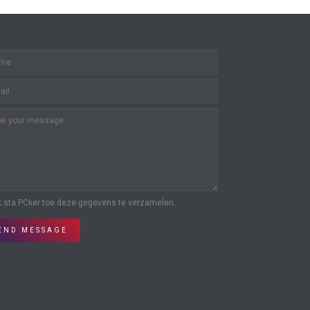
k sta PCker toe deze gegevens te verzamelen.
END MESSAGE