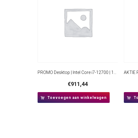
PROMO Desktop | Intel Core i7-12700 | 16GB RAM | 480GB SSD | Windows 11 Professional | Mini-Tower Behuizing
€
911,44
Toevoegen aan winkelwagen
T