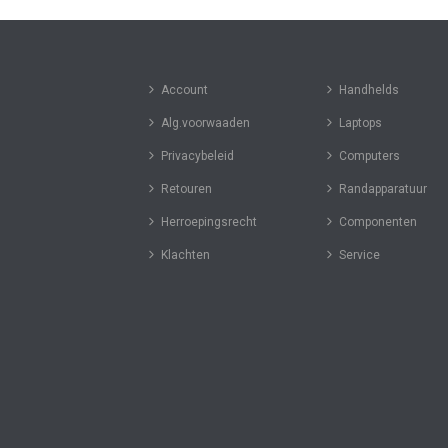
Account
Handhelds
Alg.voorwaaden
Laptops
Privacybeleid
Computers
Retouren
Randapparatuur
Herroepingsrecht
Componenten
Klachten
Service