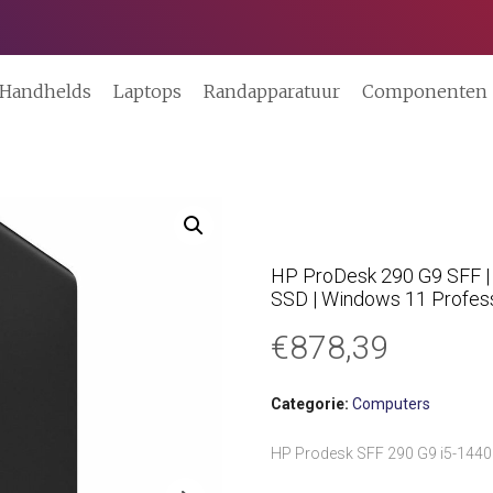
Handhelds
Laptops
Randapparatuur
Componenten
HP ProDesk 290 G9 SFF | 
SSD | Windows 11 Profess
€
878,39
Categorie:
Computers
HP Prodesk SFF 290 G9 i5-14