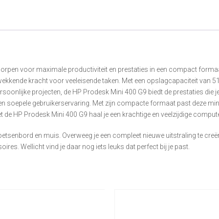
rpen voor maximale productiviteit en prestaties in een compact formaa
kkende kracht voor veeleisende taken. Met een opslagcapaciteit van 512
ersoonlijke projecten, de HP Prodesk Mini 400 G9 biedt de prestaties die
en soepele gebruikerservaring. Met zijn compacte formaat past deze mini-
e HP Prodesk Mini 400 G9 haal je een krachtige en veelzijdige computer 
oetsenbord en muis. Overweeg je een compleet nieuwe uitstraling te cr
res. Wellicht vind je daar nog iets leuks dat perfect bij je past.