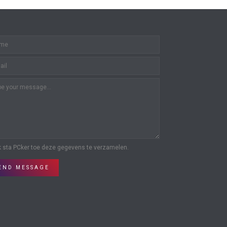
k sta PCker toe deze gegevens te verzamelen.
END MESSAGE