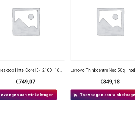
AKTIE Desktop | Intel Core i3-12100 | 16GB RAM | 480GB SSD | Windows 11 Professional | Mini-Tower Behuizing | HDMI
€
749,07
€
849,18
oevoegen aan winkelwagen
Toevoegen aan winkelwag