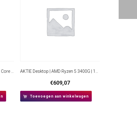
Lenovo Thinkcentre Neo 50q | Intel Core i3-1215U | 8GB RAM | 256GB SSD | W11 Pro | Mini PC
AKTIE Desktop | AMD Ryzen 5 3400G | 16GB RAM | 512GB SSD | Windows 11 Professional | HDMI | Mini-Tower Behuizing
€
609,07
en
Toevoegen aan winkelwagen