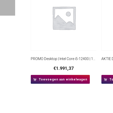
PROMO Desktop | Intel Core i5-12400 | 16GB RAM | 480 GB SSD | Windows 11 Professional | Mini-Tower Behuizing
€
1.991,37
Toevoegen aan winkelwagen
T