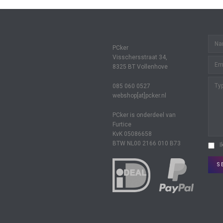
PCker
Visschersstraat 34,
8325 BT Vollenhove
085 060 0527
webshop[at]pcker.nl
PCker is onderdeel van
Furtice
KvK 05086658
BTW NL00 2166 010 B73
I
S