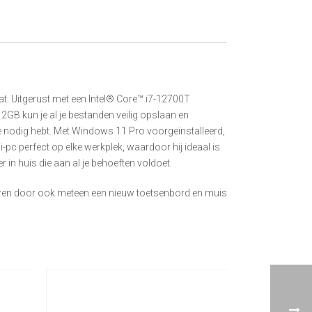
t. Uitgerust met een Intel® Core™ i7-12700T
GB kun je al je bestanden veilig opslaan en
 je nodig hebt. Met Windows 11 Pro voorgeïnstalleerd,
pc perfect op elke werkplek, waardoor hij ideaal is
in huis die aan al je behoeften voldoet.
eëren door ook meteen een nieuw toetsenbord en muis