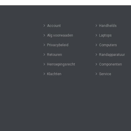
Account
Handhelds
Alg.voorwaaden
Laptops
Privacybeleid
Computers
Retouren
Randapparatuur
Herroepingsrecht
Componenten
Klachten
Service