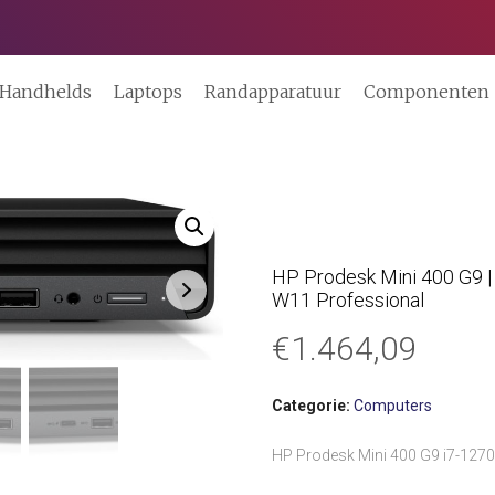
Handhelds
Laptops
Randapparatuur
Componenten
HP Prodesk Mini 400 G9 | 
W11 Professional
€
1.464,09
Categorie:
Computers
HP Prodesk Mini 400 G9 i7-1