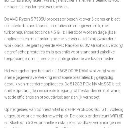
lichtomstandigheden, waarbij het scherm niet vermoeiend is voor
de ogen tijdens langere werksessies.
De AMD Ryzen 5 7535U processor beschikt over 6 cores en biedt
een sterke balans tussen prestaties en energieverbruik, met
turbofrequenties tot circa 4,5 GHz. Hierdoor worden dagelijkse
applicaties en multitasking soepel verwerkt, zelfs bij zwaardere
workloads. De geïntegreerde AMD Radeon 660M Graphics verzorgt
de grafische prestaties en is geschikt voor standaard zakelijke
toepassingen, multimedia en lichte grafische werkzaamheden.
Het werkgeheugen bestaat uit 16GB DDR5 RAM, wat zorgt voor
snelle gegevensverwerking en stabiele prestaties bij gelijktijdig
gebruik van meerdere applicaties. De 512GB PCIe NVMe SSD biedt
snelle opstarttijden en directe toegang tot bestanden en software,
wat de efficiëntie en productiviteit aanzienlijk verhoogt.
Op het gebied van connectiviteit is de HP ProBook 465 G11 volledig
uitgerust voor de moderne werkplek. De laptop ondersteunt WiFi 6E
en Bluetooth 5.3 voor snelle en stabiele draadloze verbindingen en