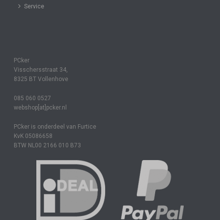
Service
PCker
Visschersstraat 34,
8325 BT Vollenhove
085 060 0527
webshop[at]pcker.nl
PCker is onderdeel van Furtice
KvK 05086658
BTW NL00 2166 010 B73