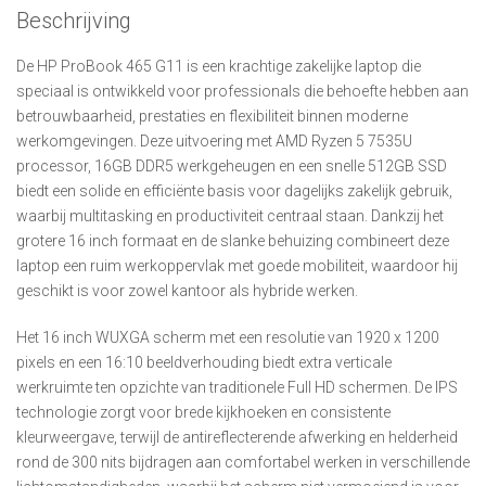
Beschrijving
De HP ProBook 465 G11 is een krachtige zakelijke laptop die
speciaal is ontwikkeld voor professionals die behoefte hebben aan
betrouwbaarheid, prestaties en flexibiliteit binnen moderne
werkomgevingen. Deze uitvoering met AMD Ryzen 5 7535U
processor, 16GB DDR5 werkgeheugen en een snelle 512GB SSD
biedt een solide en efficiënte basis voor dagelijks zakelijk gebruik,
waarbij multitasking en productiviteit centraal staan. Dankzij het
grotere 16 inch formaat en de slanke behuizing combineert deze
laptop een ruim werkoppervlak met goede mobiliteit, waardoor hij
geschikt is voor zowel kantoor als hybride werken.
Het 16 inch WUXGA scherm met een resolutie van 1920 x 1200
pixels en een 16:10 beeldverhouding biedt extra verticale
werkruimte ten opzichte van traditionele Full HD schermen. De IPS
technologie zorgt voor brede kijkhoeken en consistente
kleurweergave, terwijl de antireflecterende afwerking en helderheid
rond de 300 nits bijdragen aan comfortabel werken in verschillende