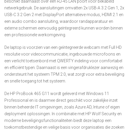
beschikt daarnaast over een RJ-45 LAN poort voor bekabeld
netwerkgebruik. De aansluitingen omvatten 2x USB-A 3.2 Gen 1, 2x
USB-C 3.2 Gen 2 met DisplayPort alternatieve modus, HDMI 2.1 en
een audio combo aansluiting, waardoor randapparatuur en
externe schermen eenvoudig geïntegreerd kunnen worden binnen
een professionele werkomgeving.
De laptop is voorzien van een geïntegreerde webcam met Full HD
resolutie voor videocommunicatie, ingebouwde microfoons en
een verlicht toetsenbord met QWERTY indeling voor comfortabel
en efficiënt typen. Daarnaast is een vingerafdruklezer aanwezig en
ondersteunt het systeem TPM 2.0, wat zorgt voor extra beveiliging
en snelle toegang tot het systeem.
De HP ProBook 465 G11 wordt geleverd met Windows 11
Professional en is daarmee direct geschikt voor zakelijke inzet
binnen beheerde IT omgevingen, zoals Azure AD, Intune of eigen
deployment oplossingen. In combinatie met HP Wolf Security en
moderne beveiligingsfunctionaliteiten biedt deze laptop een
toekomstbestendige en veilige basis voor organisaties die zoeken