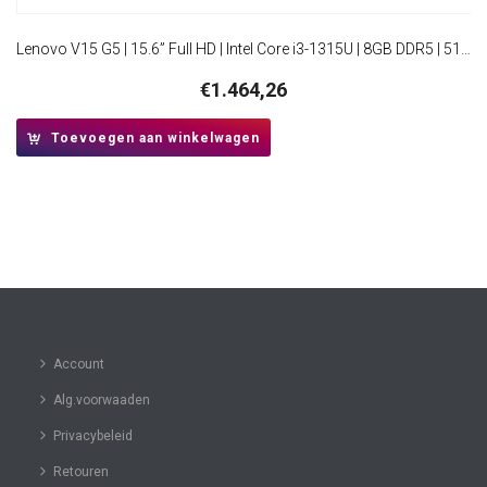
Lenovo V15 G5 | 15.6” Full HD | Intel Core i3-1315U | 8GB DDR5 | 512GB SSD | W11 Pro | Business Black
€
1.464,26
Toevoegen aan winkelwagen
Account
Alg.voorwaaden
Privacybeleid
Retouren