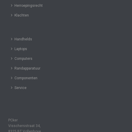
Herroepingsrecht
Klachten
Handhelds
Laptops
Computers
Randapparatuur
Componenten
Service
PCker
Visschersstraat 34,
8325 BT Vollenhove