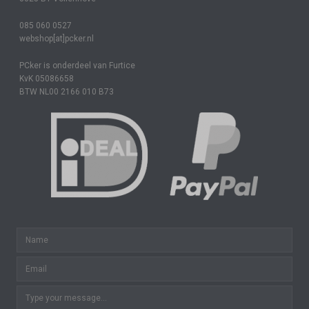
085 060 0527
webshop[at]pcker.nl
PCker is onderdeel van Furtice
KvK 05086658
BTW NL00 2166 010 B73