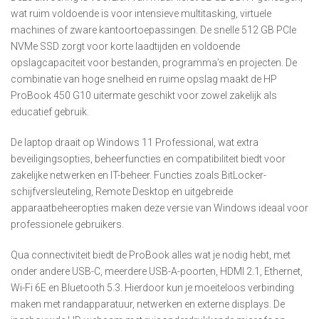
wat ruim voldoende is voor intensieve multitasking, virtuele
machines of zware kantoortoepassingen. De snelle 512 GB PCIe
NVMe SSD zorgt voor korte laadtijden en voldoende
opslagcapaciteit voor bestanden, programma’s en projecten. De
combinatie van hoge snelheid en ruime opslag maakt de HP
ProBook 450 G10 uitermate geschikt voor zowel zakelijk als
educatief gebruik.
De laptop draait op Windows 11 Professional, wat extra
beveiligingsopties, beheerfuncties en compatibiliteit biedt voor
zakelijke netwerken en IT-beheer. Functies zoals BitLocker-
schijfversleuteling, Remote Desktop en uitgebreide
apparaatbeheeropties maken deze versie van Windows ideaal voor
professionele gebruikers.
Qua connectiviteit biedt de ProBook alles wat je nodig hebt, met
onder andere USB-C, meerdere USB-A-poorten, HDMI 2.1, Ethernet,
Wi-Fi 6E en Bluetooth 5.3. Hierdoor kun je moeiteloos verbinding
maken met randapparatuur, netwerken en externe displays. De