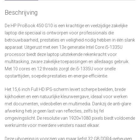
Beschrijving
De HP ProBook 450 G10 is een krachtige en veelzijdige zakelijke
laptop die speciaal is ontworpen voor professionals die
betrouwbaarheid, prestaties en veiligheid nodig hebben in één slank
apparaat. Uitgerust met een 13e generatie Intel Core i5-1335U
processor biedt deze laptop uitstekende rekenkracht voor
multitasking, zware zakelijke toepassingen en alledaags gebruik.
Met 10 cores en 12 threads zorgt de i5-1335U voor snelle
opstarttijden, soepele prestaties en energie-efficiëntie.
Het 15,6 inch Full HD IPS-scherm levert scherpe beelden, brede
kijkhoeken en een natuurlijke kleurweergave, ideaal voor werken
met documenten, videobellen en multimedia. Dankzij de anti-glare
afwerking heb je geen last van reflecties, zelfs bij fel
omgevingslicht. De resolutie van 1920×1080 pixels biedt voldoende
werkruimte voor meerdere vensters naast elkaar.
Deze uitvoering is voorzien van maar liefst 32 GB DDR4-geheugen,