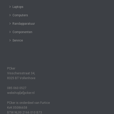
Laptops
Computers
Randapparatuur
Componenten
Service
PCker
Visschersstraat 34,
8325 BT Vollenhove
085 060 0527
webshop[at]pcker.nl
PCker is onderdeel van Furtice
KvK 05086658
BTW NL00 2166 010 B73