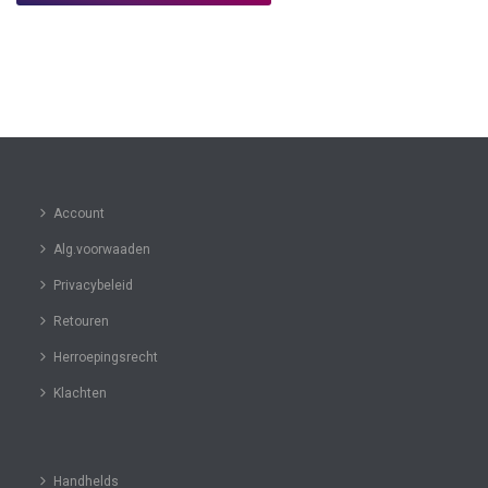
Account
Alg.voorwaaden
Privacybeleid
Retouren
Herroepingsrecht
Klachten
Handhelds