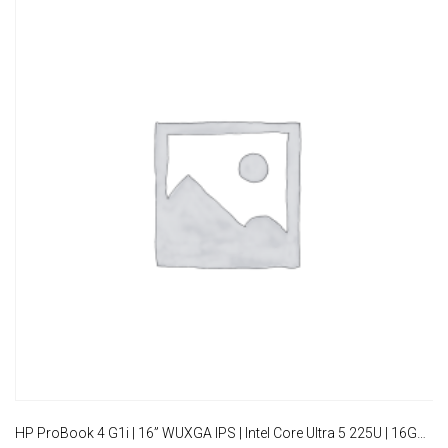
HP ProBook 4 G1i | 16” WUXGA IPS | Intel Core Ultra 5 225U | 16GB DDR5 | 512GB SSD | W11 Pro