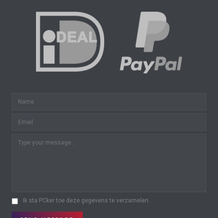
Ik sta PCker toe deze gegevens te verzamelen.