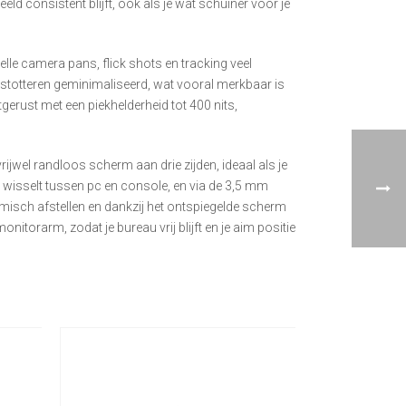
eeld consistent blijft, ook als je wat schuiner voor je
lle camera pans, flick shots en tracking veel
stotteren geminimaliseerd, wat vooral merkbaar is
erust met een piekhelderheid tot 400 nits,
wel randloos scherm aan drie zijden, ideaal als je
e wisselt tussen pc en console, en via de 3,5 mm
misch afstellen en dankzij het ontspiegelde scherm
itorarm, zodat je bureau vrij blijft en je aim positie