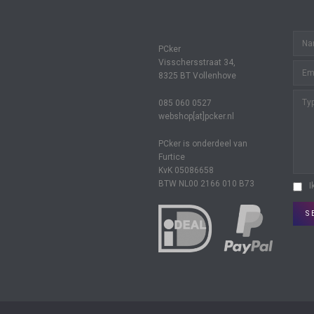
PCker
Visschersstraat 34,
8325 BT Vollenhove
085 060 0527
webshop[at]pcker.nl
PCker is onderdeel van
Furtice
KvK 05086658
BTW NL00 2166 010 B73
I
S