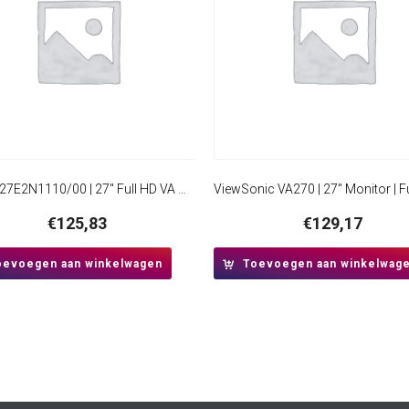
Philips 27E2N1110/00 | 27″ Full HD VA Monitor | 120Hz | 1ms | HDMI & VGA | Adaptive Sync | LowBlue Mode | Flicker-Free | Zwart
€
125,83
€
129,17
oevoegen aan winkelwagen
Toevoegen aan winkelwag