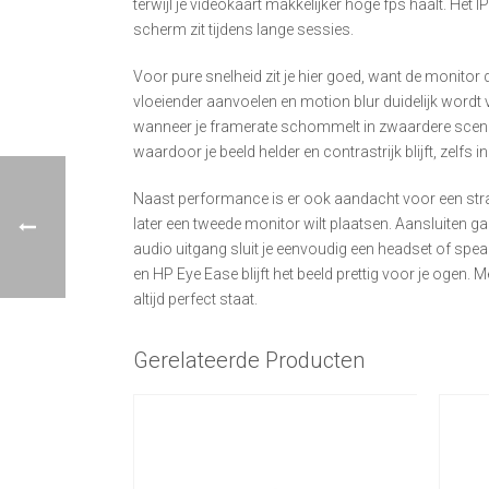
terwijl je videokaart makkelijker hoge fps haalt. Het I
scherm zit tijdens lange sessies.
Voor pure snelheid zit je hier goed, want de monitor
vloeiender aanvoelen en motion blur duidelijk word
wanneer je framerate schommelt in zwaardere scenes 
waardoor je beeld helder en contrastrijk blijft, zelfs i
Naast performance is er ook aandacht voor een strak
later een tweede monitor wilt plaatsen. Aansluiten g
audio uitgang sluit je eenvoudig een headset of spe
en HP Eye Ease blijft het beeld prettig voor je ogen.
altijd perfect staat.
Gerelateerde Producten