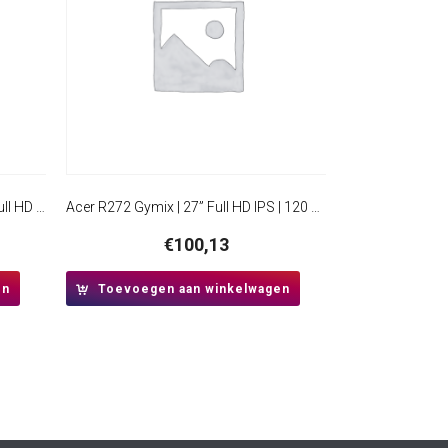
ViewSonic VA270 | 27″ Monitor | Full HD IPS | 100Hz | 1ms | HDMI en VGA | Flicker-Free | Blue Light Filter
Acer R272 Gymix | 27” Full HD IPS | 120 Hz | 1 ms reactietijd | HDMI en VGA | Monitor
€
100,13
en
Toevoegen aan winkelwagen