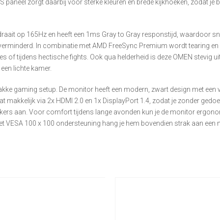
PS paneel zorgt daarbij voor sterke kleuren en brede kijkhoeken, zodat je b
 draait op 165Hz en heeft een 1ms Gray to Gray responstijd, waardoor sne
t verminderd. In combinatie met AMD FreeSync Premium wordt tearing en 
of tijdens hectische fights. Ook qua helderheid is deze OMEN stevig uitg
n een lichte kamer.
ke gaming setup. De monitor heeft een modern, zwart design met een vrij
aat makkelijk via 2x HDMI 2.0 en 1x DisplayPort 1.4, zodat je zonder gedo
akers aan. Voor comfort tijdens lange avonden kun je de monitor ergono
 Met VESA 100 x 100 ondersteuning hang je hem bovendien strak aan een mon