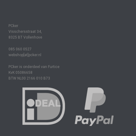
PCker
Visschersstraat 34,
8325 BT Vollenhove
085 060 0527
webshop[at]pcker.nl
PCker is onderdeel van Furtice
KvK 05086658
BTW NL00 2166 010 B73