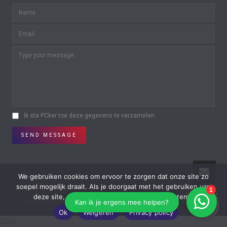
Ik sta PCker toe deze gegevens te verzamelen.
SEND MESSAGE
We gebruiken cookies om ervoor te zorgen dat onze site zo
soepel mogelijk draait. Als je doorgaat met het gebruiken van
0
0
deze site, gaan we er vanuit dat je ermee instemt.
Copyright © All Rights Reserved | Powered by
On-Lijn
in
samenwerking met
Reclamestudio Furtice
Ok
Weigeren
Privacy policy
2026