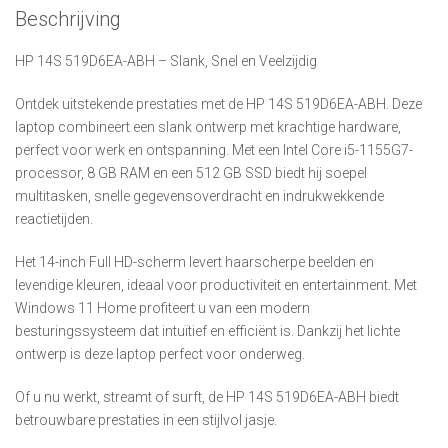
Beschrijving
HP 14S 519D6EA-ABH – Slank, Snel en Veelzijdig
Ontdek uitstekende prestaties met de HP 14S 519D6EA-ABH. Deze
laptop combineert een slank ontwerp met krachtige hardware,
perfect voor werk en ontspanning. Met een Intel Core i5-1155G7-
processor, 8 GB RAM en een 512 GB SSD biedt hij soepel
multitasken, snelle gegevensoverdracht en indrukwekkende
reactietijden.
Het 14-inch Full HD-scherm levert haarscherpe beelden en
levendige kleuren, ideaal voor productiviteit en entertainment. Met
Windows 11 Home profiteert u van een modern
besturingssysteem dat intuïtief en efficiënt is. Dankzij het lichte
ontwerp is deze laptop perfect voor onderweg.
Of u nu werkt, streamt of surft, de HP 14S 519D6EA-ABH biedt
betrouwbare prestaties in een stijlvol jasje.