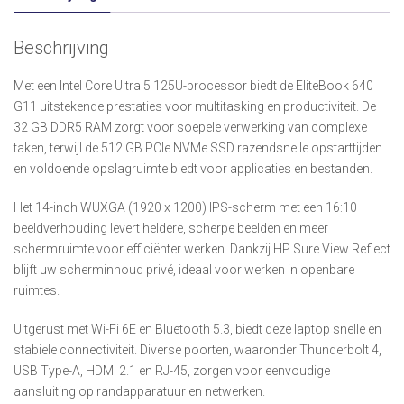
Beschrijving
Met een Intel Core Ultra 5 125U-processor biedt de EliteBook 640
G11 uitstekende prestaties voor multitasking en productiviteit. De
32 GB DDR5 RAM zorgt voor soepele verwerking van complexe
taken, terwijl de 512 GB PCIe NVMe SSD razendsnelle opstarttijden
en voldoende opslagruimte biedt voor applicaties en bestanden.
Het 14-inch WUXGA (1920 x 1200) IPS-scherm met een 16:10
beeldverhouding levert heldere, scherpe beelden en meer
schermruimte voor efficiënter werken. Dankzij HP Sure View Reflect
blijft uw scherminhoud privé, ideaal voor werken in openbare
ruimtes.
Uitgerust met Wi-Fi 6E en Bluetooth 5.3, biedt deze laptop snelle en
stabiele connectiviteit. Diverse poorten, waaronder Thunderbolt 4,
USB Type-A, HDMI 2.1 en RJ-45, zorgen voor eenvoudige
aansluiting op randapparatuur en netwerken.