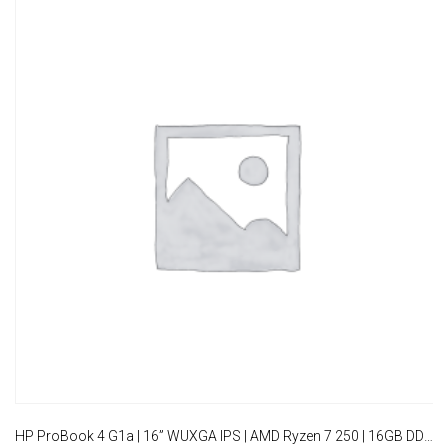
HP ProBook 4 G1a | 16” WUXGA IPS | AMD Ryzen 7 250 | 16GB DDR5 | 512GB SSD | WiFi 7 | W11 Pro