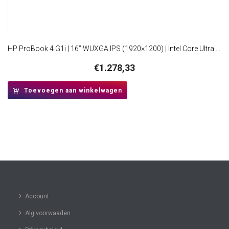
HP ProBook 4 G1i | 16” WUXGA IPS (1920×1200) | Intel Core Ultra 5 225U | 16GB DDR5 | 512GB SSD | W11 Professional
€
1.278,33
Toevoegen aan winkelwagen
Account
Alg.voorwaaden