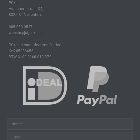
PCker
Visschersstraat 34,
8325 BT Vollenhove
085 060 0527
webshop[at]pcker.nl
PCker is onderdeel van Furtice
KvK 05086658
BTW NL00 2166 010 B73