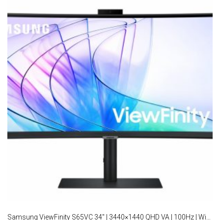
Samsung ViewFinity S65VC 34″ | 3440×1440 QHD VA | 100Hz | Windows Hello | Curved Ultrawide Monitor