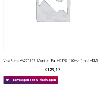
ViewSonic VA270 | 27″ Monitor | Full HD IPS | 100Hz | 1ms | HDMI en VGA | Flicker-Free | Blue Light Filter
€
129,17
Toevoegen aan winkelwagen