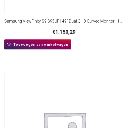
Samsung ViewFinity S9 S95UF | 49″ Dual QHD Curved Monitor | 120Hz | USB-C Dock | 90W Power Delivery | Ethernet | KVM Switch
€
1.150,29
Toevoegen aan winkelwagen