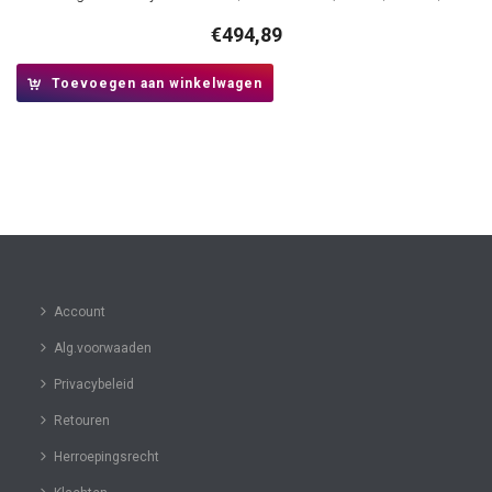
€
494,89
Toevoegen aan winkelwagen
Account
Alg.voorwaaden
Privacybeleid
Retouren
Herroepingsrecht