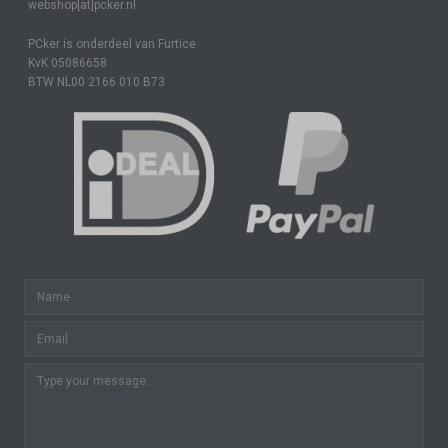
webshop[at]pcker.nl
PCker is onderdeel van Furtice
KvK 05086658
BTW NL00 2166 010 B73