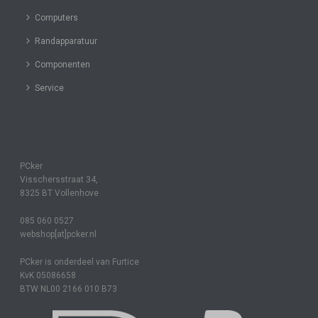
Computers
Randapparatuur
Componenten
Service
PCker
Visschersstraat 34,
8325 BT Vollenhove
085 060 0527
webshop[at]pcker.nl
PCker is onderdeel van Furtice
KvK 05086658
BTW NL00 2166 010 B73