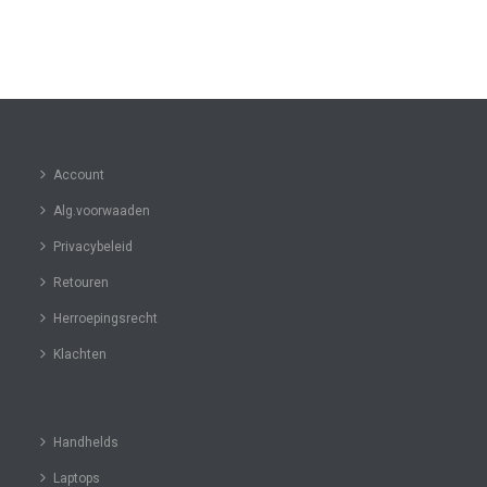
Account
Alg.voorwaaden
Privacybeleid
Retouren
Herroepingsrecht
Klachten
Handhelds
Laptops