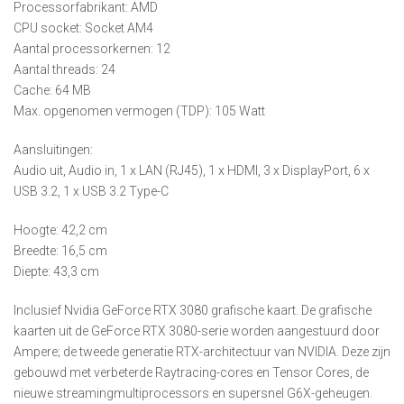
Processorfabrikant: AMD
CPU socket: Socket AM4
Aantal processorkernen: 12
Aantal threads: 24
Cache: 64 MB
Max. opgenomen vermogen (TDP): 105 Watt
Aansluitingen:
Audio uit, Audio in, 1 x LAN (RJ45), 1 x HDMI, 3 x DisplayPort, 6 x
USB 3.2, 1 x USB 3.2 Type-C
Hoogte: 42,2 cm
Breedte: 16,5 cm
Diepte: 43,3 cm
Inclusief Nvidia GeForce RTX 3080 grafische kaart. De grafische
kaarten uit de GeForce RTX 3080-serie worden aangestuurd door
Ampere; de tweede generatie RTX-architectuur van NVIDIA. Deze zijn
gebouwd met verbeterde Raytracing-cores en Tensor Cores, de
nieuwe streamingmultiprocessors en supersnel G6X-geheugen.