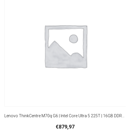
Lenovo ThinkCentre M70q G6 | Intel Core Ultra 5 225T | 16GB DDR5 | 512GB SSD | W11 Pro | Mini PC | Zwart
€
879,97