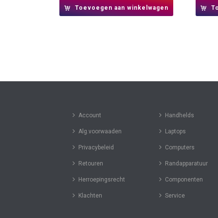
Toevoegen aan winkelwagen
T
Account
Handhelds
Alg.voorwaaden
Laptops
Privacybeleid
Computers
Retouren
Randapparatuur
Herroepingsrecht
Componenten
Klachten
Service