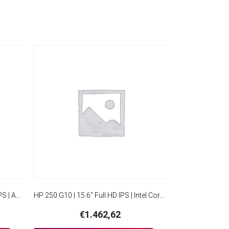
Acer Aspire Lite 15 | 15.6” Full HD IPS | AMD Ryzen 7 5825U | 16GB RAM | 512GB SSD | W11 Pro
HP 250 G10 | 15.6″ Full HD IPS | Intel Core i5-1334U | 16GB RAM | 512GB SSD | Windows 11 Professional
€
1.462,62