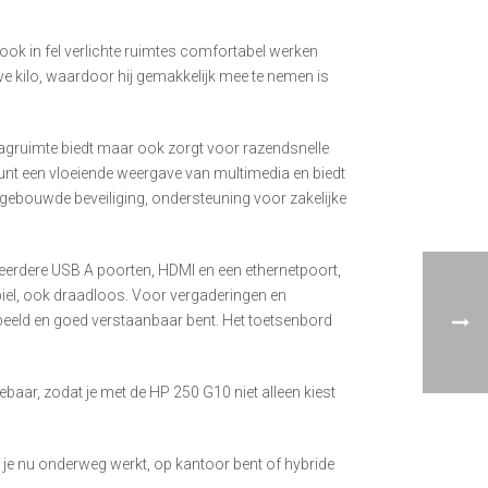
 ook in fel verlichte ruimtes comfortabel werken
e kilo, waardoor hij gemakkelijk mee te nemen is
lagruimte biedt maar ook zorgt voor razendsnelle
teunt een vloeiende weergave van multimedia en biedt
ngebouwde beveiliging, ondersteuning voor zakelijke
 meerdere USB A poorten, HDMI en een ethernetpoort,
abiel, ook draadloos. Voor vergaderingen en
 beeld en goed verstaanbaar bent. Het toetsenbord
aar, zodat je met de HP 250 G10 niet alleen kiest
 je nu onderweg werkt, op kantoor bent of hybride