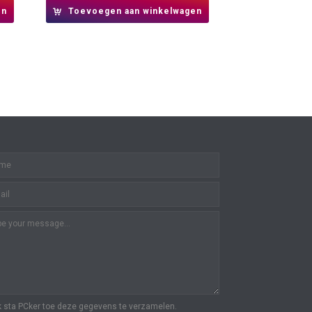
en
Toevoegen aan winkelwagen
k sta PCker toe deze gegevens te verzamelen.