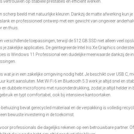
ks vertrouwen op stabiele prestaties en efficiënt werken.
n scherp beeld met natuurlijke kleuren. Dankzij de matte afwerking kun je
 slank en professioneel ontwerp met een gewicht van ongeveer anderhalv
 en thuis.
verschillende toepassingen, terwijl de 512 GB SSD niet alleen veel ops
je zakelijke applicaties. De geïntegreerde Intel Iris Xe Graphics onders
aties is Windows 11 Professional een duidelijke meerwaarde dankzij de i
ossingen.
lles wat je in een zakelijke omgeving nodig hebt. Je beschikt over USB C,
r kunt aansluiten. Met Wi Fi 6 en Bluetooth 5.3 werk je altijd snel en st
 en dubbele microfoons met ruisonderdrukking, zodat je altijd helder in
ebruik en typt comfortabel, ook bij intensieve kantoortaken.
huizing bevat gerecycled materiaal en de verpakking is volledig recycleb
een bewuste investering in de toekomst.
 voor professionals die dagelijks rekenen op een betrouwbare partner. Of