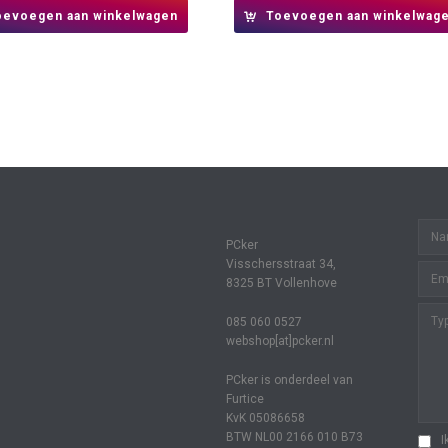
oevoegen aan winkelwagen
Toevoegen aan winkelwag
PCker
Visschersstraat 34,
8325 BT Vollenhove
085 060 0527
webshop[at]pcker.nl
PCker is onderdeel van
Furtice
KvK 05086658
BTW NL00 2166 010 B73
I