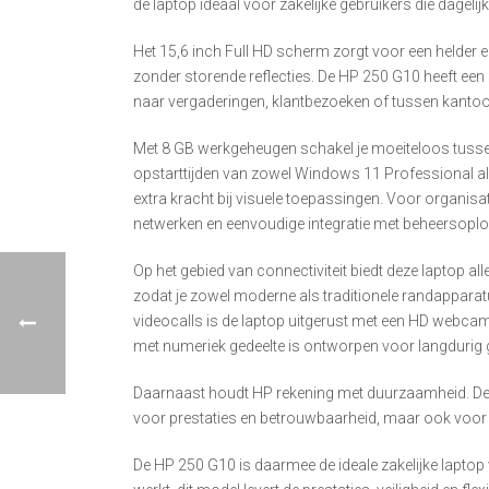
de laptop ideaal voor zakelijke gebruikers die dagelij
Het 15,6 inch Full HD scherm zorgt voor een helder e
zonder storende reflecties. De HP 250 G10 heeft een
naar vergaderingen, klantbezoeken of tussen kantoor
Met 8 GB werkgeheugen schakel je moeiteloos tussen 
opstarttijden van zowel Windows 11 Professional als 
extra kracht bij visuele toepassingen. Voor organis
netwerken en eenvoudige integratie met beheersopl
Op het gebied van connectiviteit biedt deze laptop a
zodat je zowel moderne als traditionele randapparatuu
videocalls is de laptop uitgerust met een HD webcam
met numeriek gedeelte is ontworpen voor langdurig g
Daarnaast houdt HP rekening met duurzaamheid. De be
voor prestaties en betrouwbaarheid, maar ook voor 
De HP 250 G10 is daarmee de ideale zakelijke laptop