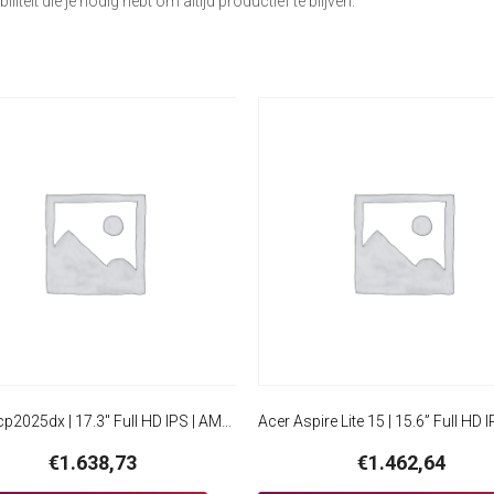
biliteit die je nodig hebt om altijd productief te blijven.
HP 17-cp2025dx | 17.3″ Full HD IPS | AMD Ryzen 5 7520U | 8GB DDR5 | 512GB SSD | Windows 11 Home
€
1.638,73
€
1.462,64