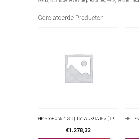
werkt, dit model levert de prestaties, veiligheid en flexi
Gerelateerde Producten
HP ProBook 4 G1i | 16” WUXGA IPS (1920×1200) | Intel Core Ultra 5 225U | 16GB DDR5 | 512GB SSD | W11 Professional
€
1.278,33