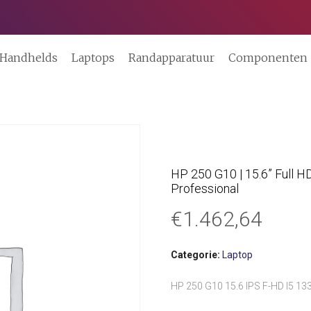
Handhelds
Laptops
Randapparatuur
Componenten
HP 250 G10 | 15.6” Full HD
Professional
€
1.462,64
Categorie:
Laptop
HP 250 G10 15.6 IPS F-HD I5 