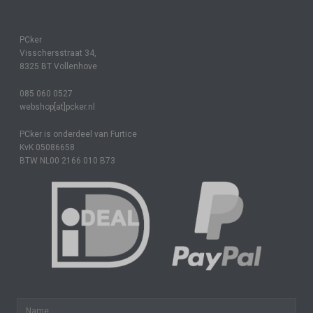
PCker
Visschersstraat 34,
8325 BT Vollenhove
085 060 0527
webshop[at]pcker.nl
PCker is onderdeel van Furtice
KvK 05086658
BTW NL00 2166 010 B73