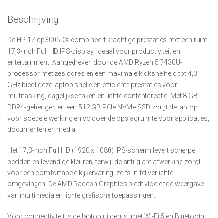
Beschrijving
De HP 17-cp3005DX combineert krachtige prestaties met een ruim
17,3-inch Full HD IPS-display, ideaal voor productiviteit en
entertainment. Aangedreven door de AMD Ryzen 5 7430U-
processor met zes cores en een maximale kloksnelheid tot 4,3
GHz biedt deze laptop snelle en efficiënte prestaties voor
multitasking, dagelijkse taken en lichte contentcreatie. Met 8 GB
DDR4-geheugen en een 512 GB PCIe NVMe SSD zorgt de laptop
voor soepele werking en voldoende opslagruimte voor applicaties,
documenten en media.
Het 17,3-inch Full HD (1920 x 1080) IPS-scherm levert scherpe
beelden en levendige kleuren, terwijl de anti-glare afwerking zorgt
voor een comfortabele kijkervaring, zelfs in fel verlichte
omgevingen. De AMD Radeon Graphics biedt vloeiende weergave
van multimedia en lichte grafische toepassingen.
Voor connectiviteit is de laptop uitgerust met Wi-Fi 5 en Bluetooth