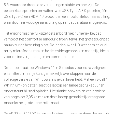
5.3, waardoor draadloze verbindingen stabiel en snel zijn. De
beschikbare poorten omvatten twee USB Type-A 3.0-poorten, één
USB Type-C, een HDMI 1.4b-poort en een hoofdtelefoonaansluiting,
waardoor eenvoudige aansluiting op randapparatuur mogelijk is.
Het ergonomische full-size toetsenbord met numeriek keypad
verhoogt het comfort bij langdurig typen, terwijl het grote touchpad
nauwkeurige besturing biedt. De ingebouwde HD-webcam en dual-
array microfoons maken heldere videogesprekken mogelijk, ideaal
voor online vergaderingen en communicatie.
De laptop draait op Windows 11 in S-modus voor extra veiligheid
en snelheid, maar je kunt gemakkelijk overstappen naar de
volledige versie van Windows als je dat liever hebt. Met een 3-cell 41
Wh lithium-ion batterij biedt de laptop een lange gebruiksduur en
ondersteunt hij snel opladen. Het slanke ontwerp en een gewicht
van ongeveer 2,05 kg maken deze laptop gemakkelijk draagbaar,
ondanks het grote schermformaat.
De HP 17-cp3005DX is een veelzijdige laptop voor dagelijks gebruik,