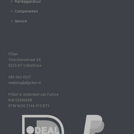
Randapparatuur
Componenten
Service
PCker
Visschersstraat 34,
8325 BT Vollenhove
085 060 0527
webshop[at]pcker.nl
PCker is onderdeel van Furtice
KvK 05086658
BTW NL00 2166 010 B73