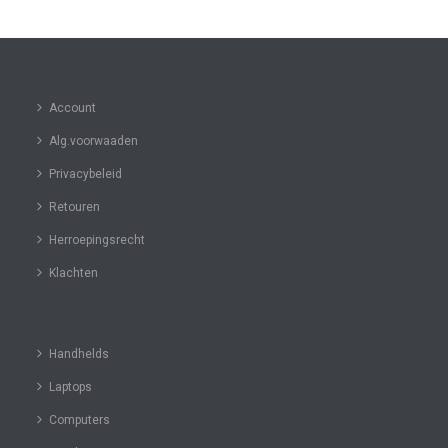
Account
Alg.voorwaaden
Privacybeleid
Retouren
Herroepingsrecht
Klachten
Handhelds
Laptops
Computers