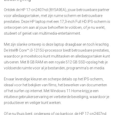
Ontdek de HP 17-cn2407nd (8Y5A9EA), jouw betrouwbare partner
voor alledaagse taken, met zijn ruime scherm en betrouwbare
prestaties. Deze HP laptop met een 17,3-inch Full HD IPS-scherm is
ontworpen om aan al jouw behoeften te voldoen, of je nu werkt,
studeert of geniet van multimedia-entertainment.
Met zijn slanke ontwerp is deze laptop draagbaar en toch krachtig.
De Intel® Core™ i3-1215U-processor biedt betrouwbare prestaties,
waardoor je moeiteloos kunt multitasken en alledaagse taken kunt
uitvoeren. Met 8 GB RAM en een royale 512 GB SSD-opslag heb je
voldoende ruimte voor al je bestanden, programma’s en media.
Ervaar levendige kleuren en scherpe details op het IPS-scherm,
ideaal voor het bekijken van films, het bewerken van documenten
of het surfen op internet. Met Windows 11 Home krijg je een
intuïtieve gebruikerservaring en verbeterde beveiliging, waardoor je
productiever en veiliger kunt werken.
Of je nu thuis bent, onderweg of op kantoor, de HP 17-cn2407nd