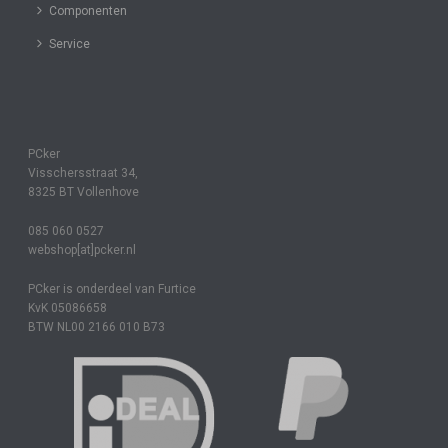
Componenten
Service
PCker
Visschersstraat 34,
8325 BT Vollenhove
085 060 0527
webshop[at]pcker.nl
PCker is onderdeel van Furtice
KvK 05086658
BTW NL00 2166 010 B73