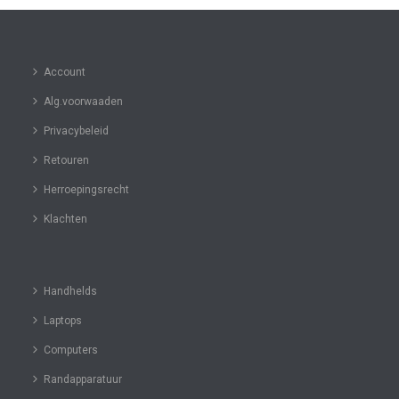
Account
Alg.voorwaaden
Privacybeleid
Retouren
Herroepingsrecht
Klachten
Handhelds
Laptops
Computers
Randapparatuur